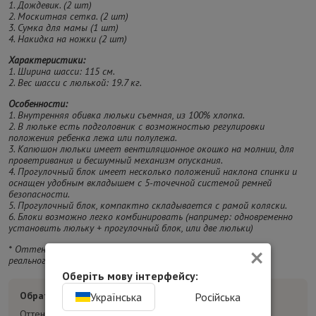
1. Дождевик. (2 шт)
2. Москитная сетка. (2 шт)
3. Сумка для мамы (1 шт)
4. Накидка на ножки (2 шт)
Характеристики:
1. Ширина шасси: 115 см.
2. Вес шасси с люлькой: 19.7 кг.
Особенности:
1. Внутренняя обивка люльки съемная, из 100% хлопка.
2. В люльке есть подголовник с возможностью регулировки
положения ребенка лежа или полулежа.
3. Капюшон люльки имеет вентиляционное окошко на молнии, для
проветривания и бесшумный механизм опускания.
4. Прогулочный блок имеет несколько положений наклона спинки и
оснащен удобным вкладышем с 5-точечной системой ремней
безопасности.
5. Прогулочный блок, компактно складывается с рамой коляски.
6. Блоки возможно легко комбинировать (например: одновременно
установить люльку + прогулочный блок, или две люльки)
×
* Оттенок изделия на фотографии может отличаться от
реального.
Оберіть мову інтерфейсу:
Обратите внимание:
Українська
Російська
Оттенок товара на фотографиях может отличаться от