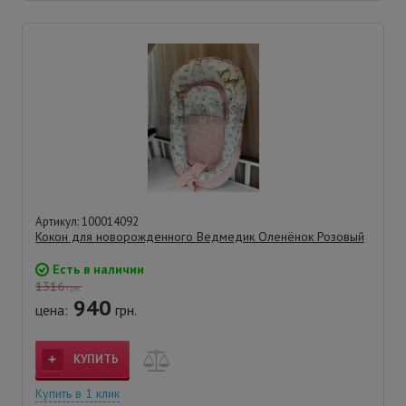
Артикул: 100014092
Кокон для новорожденного Ведмедик Оленёнок Розовый
Есть в наличии
1316
грн.
940
цена:
грн.
КУПИТЬ
Купить в 1 клик