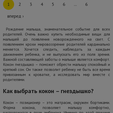
1
2
3
4
5
6
...
6
вперед ›
Рождение малыша, знаменательное событие для всех
родителей. Очень важно купить необходимые вещи для
малышей до появления новорожденного на свет. С
появлением крохи мировоззрение родителей кардинально
меняется. Хочется следить, наблюдать за каждым
движением ребенка, и не выпускать его из поля зрения.
Важной составляющей заботы о малыше является комфорт.
Кокон гнездышко – поможет обрести малышу спокойный и
крепкий сон. Он также позволит ребенку не быть все время
привязанным к кроватке, а исследовать мир вместе с
родителями.
Как выбрать кокон – гнездышко?
Кокон – позиционер – это матрасик, окружен бортиками.
Форма кокона, позволяет малышу комфортно,
расположится в позе эмбриона. Именно по этой причине