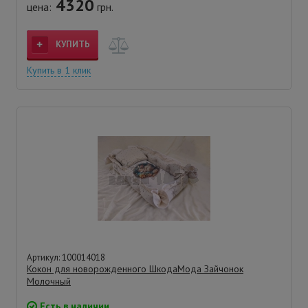
4320
цена:
грн.
КУПИТЬ
Купить в 1 клик
Артикул: 100014018
Кокон для новорожденного ШкодаМода Зайчонок
Молочный
Есть в наличии