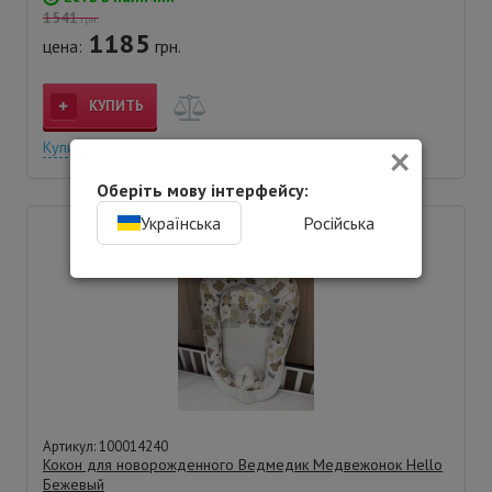
1541
грн.
1185
цена:
грн.
КУПИТЬ
×
Купить в 1 клик
Оберіть мову інтерфейсу:
Українська
Російська
Артикул: 100014240
Кокон для новорожденного Ведмедик Медвежонок Hello
Бежевый