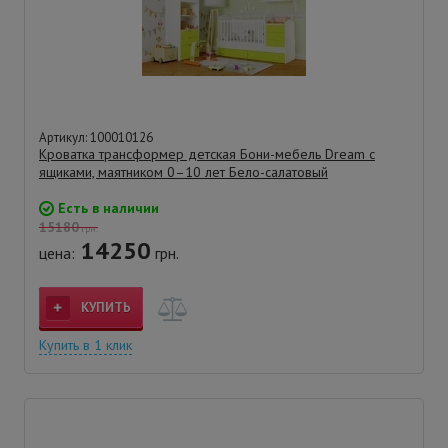
Артикул: 100010126
Кроватка трансформер детская Бони-мебель Dream с
ящиками, маятником 0–10 лет Бело-салатовый
Есть в наличии
15180
грн.
14250
цена:
грн.
КУПИТЬ
Купить в 1 клик