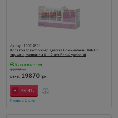
Артикул: 100010324
Кроватка трансформер детская Бони-мебель DIANA с
ящиками, маятником 0–12 лет Белый/розовый
Есть в наличии
20940
грн.
19870
цена:
грн.
КУПИТЬ
Купить в 1 клик