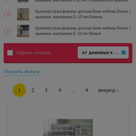
ящиками, маятником 0-10 лет Слоновая кость/венге
Кроватка трансформер детская Бони-мебель Dream с
ящиками, маятником 0–10 лет Ваниль
Кроватка трансформер детская Бони-мебель Dream с
ящиками, маятником 0–10 лет Белый
Забрать сегодня
Сбросить фильтр
1
2
3
4
...
4
вперед ›