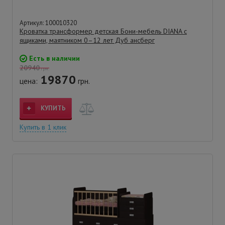
Артикул: 100010320
Кроватка трансформер детская Бони-мебель DIANA с
ящиками, маятником 0–12 лет Дуб ансберг
Есть в наличии
20940
грн.
19870
цена:
грн.
КУПИТЬ
Купить в 1 клик