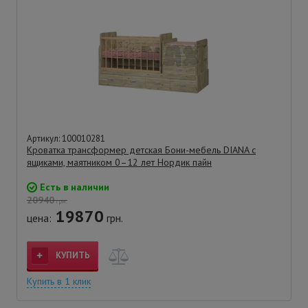
Артикул: 100010281
Кроватка трансформер детская Бони-мебель DIANA с
ящиками, маятником 0–12 лет Нордик пайн
Есть в наличии
20940
грн.
19870
цена:
грн.
КУПИТЬ
Купить в 1 клик