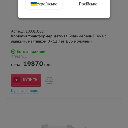
Українська
Російська
Артикул: 100010322
Кроватка трансформер детская Бони-мебель DIANA с
ящиками, маятником 0–12 лет Дуб молочный
Есть в наличии
20940
грн.
19870
цена:
грн.
КУПИТЬ
Купить в 1 клик