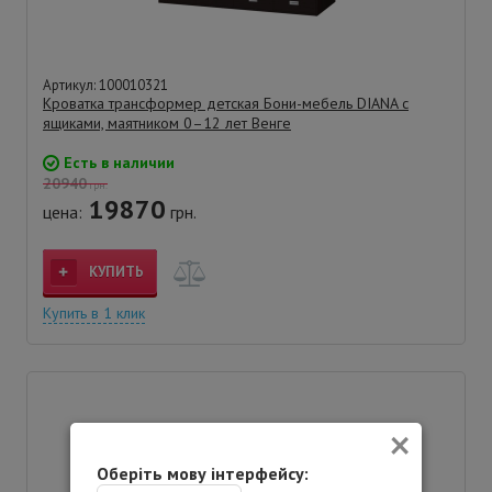
Артикул: 100010321
Кроватка трансформер детская Бони-мебель DIANA с
ящиками, маятником 0–12 лет Венге
Есть в наличии
20940
грн.
19870
цена:
грн.
КУПИТЬ
Купить в 1 клик
×
Оберіть мову інтерфейсу: