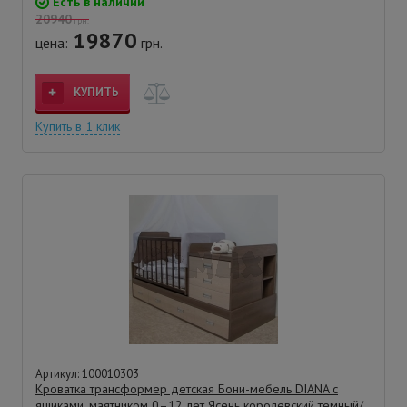
Есть в наличии
20940
грн.
19870
цена:
грн.
КУПИТЬ
Купить в 1 клик
Артикул: 100010303
Кроватка трансформер детская Бони-мебель DIANA с
ящиками, маятником 0–12 лет Ясень королевский темный/