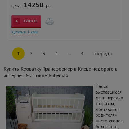
14250
цена:
грн.
КУПИТЬ
Купить в 1 клик
1
2
3
4
...
4
вперед ›
Купить Кроватку Трансформер в Киеве недорого в
интернет Магазине Babymax
Плохо
выспавшиеся
дети нередко
капризны,
доставляют
родителям
много хлопот.
Более того,