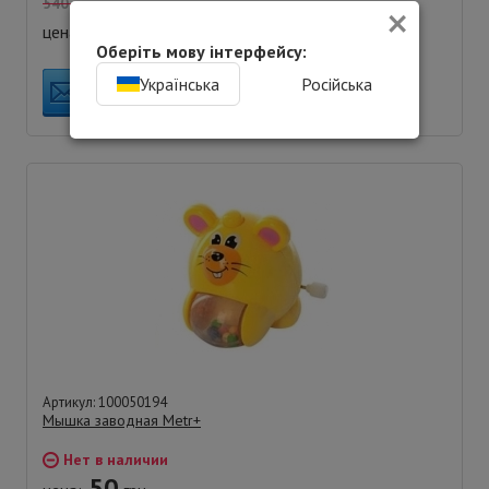
×
540
грн.
440
цена:
грн.
Оберіть мову інтерфейсу:
Українська
Російська
УВЕДОМИТЬ О НАЛИЧИИ
Артикул: 100050194
Мышка заводная Metr+
Нет в наличии
50