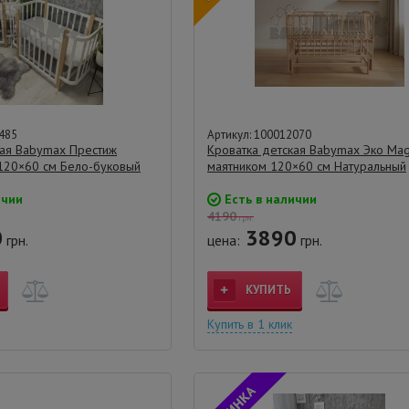
485
Артикул: 100012070
кая Babymax Престиж
Кроватка детская Babymax Эко Mag
120×60 см Бело-буковый
маятником 120×60 см Натуральный
ичии
Есть в наличии
4190
грн.
0
3890
грн.
цена:
грн.
КУПИТЬ
Купить в 1 клик