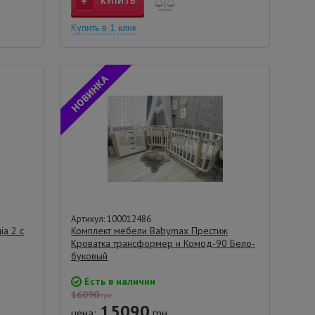
КУПИТЬ
Купить в 1 клик
Артикул: 100012486
ia 2 с
Комплект мебели Babymax Престиж
Кроватка трансформер и Комод-90 Бело-
буковый
Есть в наличии
16090
грн.
15090
цена:
грн.