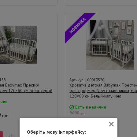
158
Артикул: 100010520
кая Babymax Престиж
Кроватка детская Babymax Прести
New 120×60 см Бело-серый
трансформер New с маятником, ма
120×60 см Белый/капучино
ичии
Есть в наличии
0
9690
грн.
грн.
×
8990
цена:
грн.
Оберіть мову інтерфейсу: