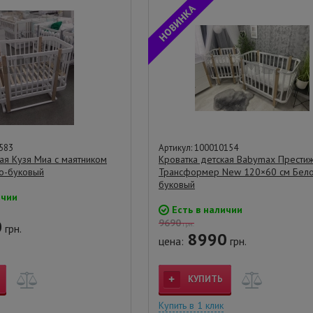
583
Артикул: 100010154
ая Кузя Миа с маятником
Кроватка детская Babymax Прести
о-буковый
Трансформер New 120×60 см Бело
буковый
ичии
Есть в наличии
0
9690
грн.
грн.
8990
цена:
грн.
КУПИТЬ
Купить в 1 клик