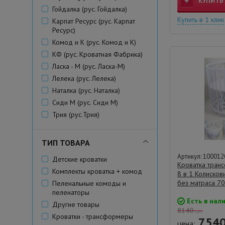
КУПИТЬ
Гойдалка (рус. Гойдалка)
Купить в 1 клик
Карпат Ресурс (рус. Карпат
Ресурс)
Комод и К (рус. Комод и К)
КФ (рус. Кроватная Фабрика)
Ласка - M (рус. Ласка-М)
Лелека (рус. Лелека)
Наталка (рус. Наталка)
Сиди М (рус. Сиди М)
Трия (рус.Трия)
ТИП ТОВАРА
Артикул: 100012
Детские кроватки
Кроватка тран
Комплекты кроватка + комод
8 в 1 Колисков
без матраса 7
Пеленальные комоды и
пеленаторы
Есть в нал
Другие товары
8140
грн.
Кроватки - трансформеры
754
цена: