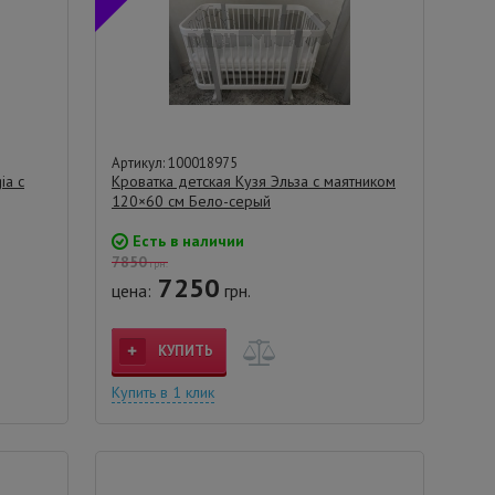
Артикул: 100018975
ia с
Кроватка детская Кузя Эльза с маятником
120×60 см Бело-серый
Есть в наличии
7850
грн.
7250
цена:
грн.
КУПИТЬ
Купить в 1 клик