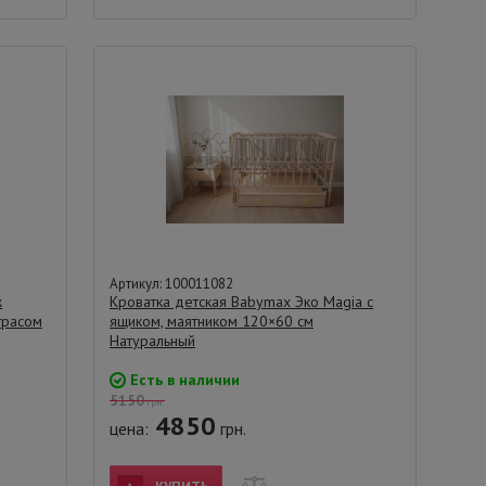
Артикул: 100011082
ж
Кроватка детская Babymax Эко Magia с
трасом
ящиком, маятником 120×60 см
Натуральный
Есть в наличии
5150
грн.
4850
цена:
грн.