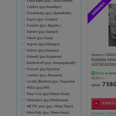
Ceba Baby (рус. Себа Бейби)
Colibro (рус.Колибро)
Dreambaby (рус.Дримбеби)
Espiro (рус. Еспиро)
FreeOn (рус. ФриОн )
Hanert (рус.Ханерт)
Hauck (рус.Хаук)
Ingvart (рус.Ингварт)
Kidoro (рус.Кидоро)
Артикул: 100010
Kidwell (рус.Кидвелл)
Кроватка детск
Kinderkraft (рус. Киндеркрафт)
120×60 см Бел
Kruzzel (рус.Крузел)
Есть в нал
Lionelo (рус. Лионело)
8180
грн.
Lorelli (Bertoni) (рус. Лорелли)
758
цена:
M&U (рус.МУ)
Maxi-Cosi (рус.Макси-Кози)
Mebelkon (рус.Мебелкон)
КУПИТЬ
METR+ plus (рус. Метр Плюс)
Mimi Kids (рус. Мими Кидс)
Купить в 1 клик