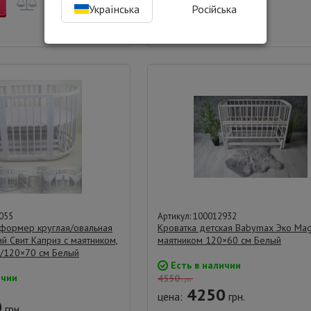
КУПИТЬ
Українська
Російська
Купить в 1 клик
055
Артикул: 100012932
сформер круглая/овальная
Кроватка детская Babymax Эко Mag
ий Свит Каприз с маятником,
маятником 120×60 см Белый
0/120×70 см Белый
Есть в наличии
ичии
4550
грн.
4250
цена:
грн.
0
грн.