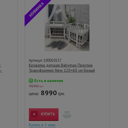
Артикул: 100010157
ж
Кроватка детская Babymax Престиж
-
Трансформер New 120×60 см Белый
Есть в наличии
9690
грн.
8990
цена:
грн.
КУПИТЬ
Купить в 1 клик