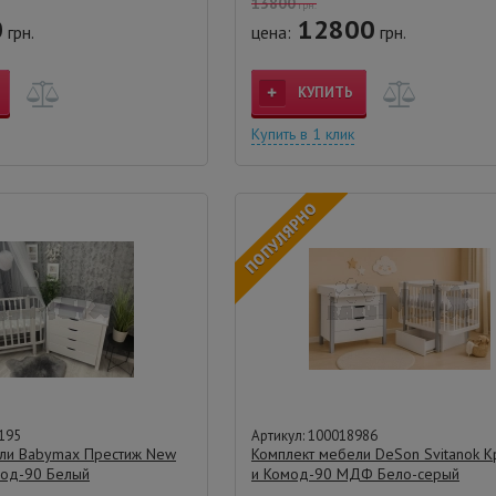
13800
грн.
0
12800
грн.
цена:
грн.
КУПИТЬ
Купить в 1 клик
195
Артикул: 100018986
ли Babymax Престиж New
Комплект мебели DeSon Svitanok К
мод-90 Белый
и Комод-90 МДФ Бело-серый