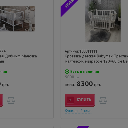
774
Артикул: 100011111
кая Дубик-М Малютка
Кроватка детская Babymax Прести
ый
маятником, матрасом 120×60 см Б
ичии
Есть в наличии
9000
грн.
0
8300
грн.
цена:
грн.
КУПИТЬ
Купить в 1 клик