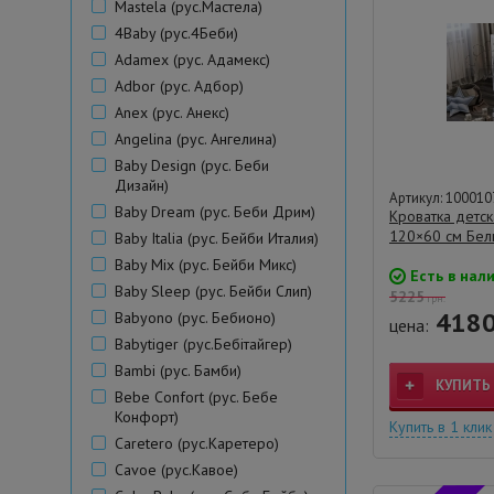
Mastela (рус.Мастела)
4Baby (рус.4Беби)
Adamex (рус. Адамекс)
Adbor (рус. Адбор)
Anex (рус. Анекс)
Angelina (рус. Ангелина)
Baby Design (рус. Беби
Дизайн)
Артикул: 100010
Baby Dream (рус. Беби Дрим)
Кроватка детс
120×60 см Бел
Baby Italia (рус. Бейби Италия)
Baby Mix (рус. Бейби Микс)
Есть в нал
Baby Sleep (рус. Бейби Слип)
5225
грн.
418
Babyono (рус. Бебионо)
цена:
Babytiger (рус.Бебітайгер)
Bambi (рус. Бамби)
КУПИТЬ
Bebe Сonfort (рус. Бебе
Конфорт)
Купить в 1 клик
Caretero (рус.Каретеро)
Cavoe (рус.Кавое)