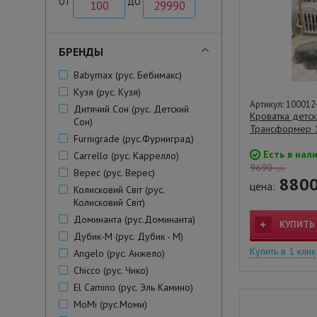
ОТ
ДО
БРЕНДЫ
Babymax (рус. Бебимакс)
Кузя (рус. Кузя)
Артикул: 100012
Дитячий Сон (рус. Детский
Кроватка детс
Сон)
Трансформер 
Furnigrade (рус.Фурниград)
Есть в нал
Carrello (рус. Каррелло)
9690
грн.
Верес (рус. Верес)
880
цена:
Колисковий Свiт (рус.
Колисковий Світ)
Доминанта (рус.Доминанта)
КУПИТЬ
Дубик-М (рус. Дубик - М)
Купить в 1 клик
Angelo (рус. Анжело)
Chicco (рус. Чико)
El Camino (рус. Эль Камино)
MoMi (рус.Моми)