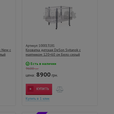
Артикул: 100013181
ж New с
Кроватка детская DeSon Svitanok с
елый
маятником 120×60 см Бело-серый
Есть в наличии
9600
грн.
8900
цена:
грн.
КУПИТЬ
Купить в 1 клик