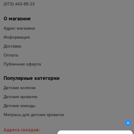
(073) 443-88-23
О магазине
Адрес магазина
Информация
Доставка
Оплата
Публичная оферта
Популярные категории
Детские коляски
Детские кроватки
Детские комоды
Матрасы для детских кроваток
Адреса складов: