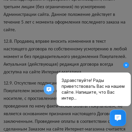
третьим лицам (без ограничения) по усмотрению
Администрации сайта. Данное положение действует в
течение 5 лет с момента оформления последнего заказа на
сайте.
12.8. Продавец вправе вносить изменения в текст
настоящего договора по собственному усмотрению в любой
момент и без предварительного уведомления Покупателей.
Актуальная (действующая) редакция договора всегда
доступна на сайте Интернет-магазина.
12.9. Отсутствие подписанного между Продавцом и
Покупателем экземпляра настоящего договора на бумажном
носителе, с проставлением подписей сторон, в случае
проведения по нему фактической оплаты Покупателем, не
является основанием признания настоящего Договора не
заключенным. Проведение оплаты в соответствии со
сделанным Заказом на сайте Интернет-магазина считается