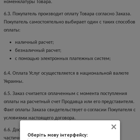
номенклатуры Товара.
6.3. Покупатель производит оплату Товара согласно Заказа.
Покупатель самостоятельно выбирает один с таких способов
оплаты:
наличный расчет;
безналичный расчет;
с помощью электронных платежных систем;
6.4. Оплата Услуг осуществляется в национальной валюте
Украины.
6.5. Заказ считается оплаченным с момента поступления
оплаты на расчетный счет Продавца или его представителя.
Факт оплаты Заказа свидетельствует о согласии Покупателя с
условиями настоящего договора.
×
6.6. Доставка Заказа Продавцом выполняется после
Оберіть мову інтерфейсу:
частичной (предоплаты) или полной оплаты Товара.