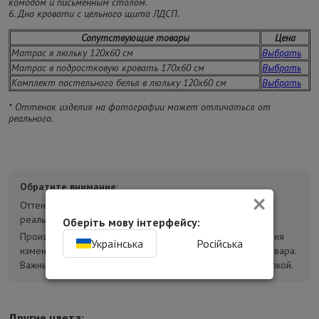
комодом и письменным столом.
6. Дно кровати с цельного щита ЛДСП.
Сопутствующие товары
Цена
Матрас в люльку 120х60 см
Выбрать
Матрас в подростковую кровать 170х60 см
Выбрать
Комплект постельного белья в люльку 120х60 см
Выбрать
* Оттенок изделия на фотографии может отличаться от
реального.
Обратите внимание:
×
Оттенок товара на фотографиях может отличаться от
реального.
Оберіть мову інтерфейсу:
Производитель может без предварительного уведомления
Українська
Російська
изменять конструкцию, комплектацию и характеристики товара.
Важные параметры уточняйте у консультанта перед покупкой.
Другие цвета: