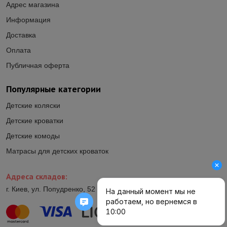
Адрес магазина
Информация
Доставка
Оплата
Публичная оферта
Популярные категории
Детские коляски
Детские кроватки
Детские комоды
Матрасы для детских кроваток
Адреса складов:
г. Киев, ул. Попудренко, 52 (ул.Гетьмана Павла Полуботка, 52)