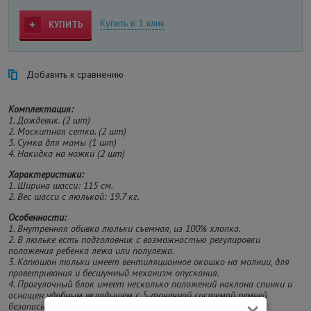
Купить в 1 клик
КУПИТЬ
Добавить к сравнению
Комплектация:
1. Дождевик. (2 шт)
2. Москитная сетка. (2 шт)
3. Сумка для мамы (1 шт)
4. Накидка на ножки (2 шт)
Характеристики:
1. Ширина шасси: 115 см.
2. Вес шасси с люлькой: 19.7 кг.
Особенности:
1. Внутренняя обивка люльки съемная, из 100% хлопка.
2. В люльке есть подголовник с возможностью регулировки
положения ребенка лежа или полулежа.
3. Капюшон люльки имеет вентиляционное окошко на молнии, для
проветривания и бесшумный механизм опускания.
4. Прогулочный блок имеет несколько положений наклона спинки и
оснащен удобным вкладышем с 5-точечной системой ремней
×
безопасности.