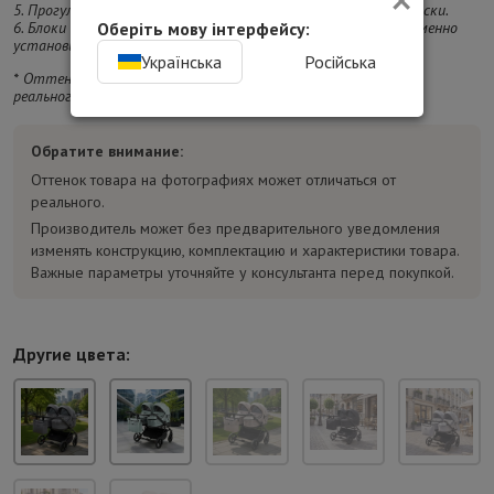
5. Прогулочный блок, компактно складывается с рамой коляски.
Оберіть мову інтерфейсу:
6. Блоки возможно легко комбинировать (например: одновременно
установить люльку + прогулочный блок, или две люльки)
Українська
Російська
* Оттенок изделия на фотографии может отличаться от
реального.
Обратите внимание:
Оттенок товара на фотографиях может отличаться от
реального.
Производитель может без предварительного уведомления
изменять конструкцию, комплектацию и характеристики товара.
Важные параметры уточняйте у консультанта перед покупкой.
Другие цвета: