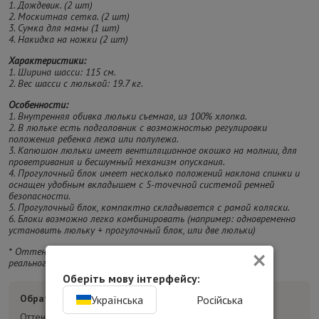
1. Дождевик. (2 шт)
2. Москитная сетка. (2 шт)
3. Сумка для мамы (1 шт)
4. Накидка на ножки (2 шт)
Характеристики:
1. Ширина шасси: 115 см.
2. Вес шасси с люлькой: 19.7 кг.
Особенности:
1. Внутренняя обивка люльки съемная, из 100% хлопка.
2. В люльке есть подголовник с возможностью регулировки
положения ребенка лежа или полулежа.
3. Капюшон люльки имеет вентиляционное окошко на молнии, для
проветривания и бесшумный механизм опускания.
4. Прогулочный блок имеет несколько положений наклона спинки и
оснащен удобным вкладышем с 5-точечной системой ремней
безопасности.
5. Прогулочный блок, компактно складывается с рамой коляски.
6. Блоки возможно легко комбинировать (например: одновременно
установить люльку + прогулочный блок, или две люльки)
×
* Оттенок изделия на фотографии может отличаться от
реального.
Оберіть мову інтерфейсу:
Обратите внимание:
Українська
Російська
Оттенок товара на фотографиях может отличаться от