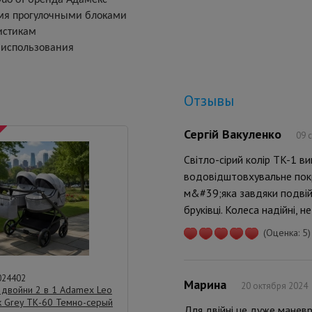
Duo от бренда Адамекс
умя прогулочными блоками
истикам
о использования
Отзывы
Сергій Вакуленко
09 
Світло-сірий колір TK-1 в
водовідштовхувальне покр
м&#39;яка завдяки подвійн
бруківці. Колеса надійні,
(Оценка: 5)
024402
Марина
20 октября 2024
 двойни 2 в 1 Adamex Leo
k Grey ТК-60 Темно-серый
Для двійні це дуже маневр