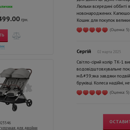
Люльки всередині оббиті я
аличии
новонароджених. Капюшони
.
499.00
грн.
Кошик для покупок великий
(Оценка: 5)
ТЬ
лик
Сергій
02 марта 2025
Світло-сірий колір TK-1 в
водовідштовхувальне покр
м&#39;яка завдяки подвійн
бруківці. Колеса надійні,
(Оценка: 5)
ОСТАВИ
023546
гулочная для двойни