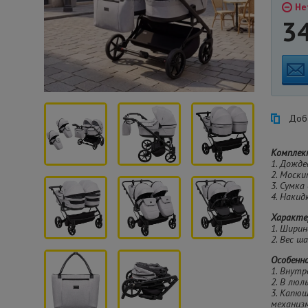
Не
3
Доба
Комплек
1. Дожде
2. Моски
3. Сумка
4. Накид
Характе
1. Ширин
2. Вес ша
Особенн
1. Внутр
2. В люл
3. Капю
механиз