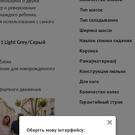
 люльками и двумя
ер и реверсивные
Тип шасси:
 каждого ребенка.
Тип складывания
я использования с самого
Ширина шасси
Наклон спинки сидения
-1 Light Grey/Серый
Корзина
Рама(материал)
 блока
жение для новорожденного
Конструкция люльки
Для кого
мфортного движения
Количество колес
Гарантийный строк
×
Оберіть мову інтерфейсу: