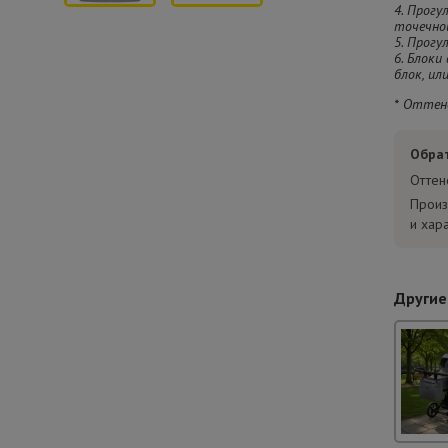
4. Прогу
точечно
5. Прогу
6. Блоки
блок, ил
* Оттен
Обра
Оттен
Произ
и хар
Другие