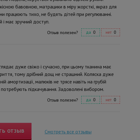
кісною бавовною, матрацики в міру жорсткі, якраз для
 працюють тихо, не будять дітей при регулюванні.
 і має зручний доступ.
Отзыв полезен?
да
0
нет
0
иглядає дуже свіжо і сучасно, при цьому тканина має
иття, тому дрібний дощ не страшний. Коляска дуже
ій амортизації, малюків не трясе навіть на грубій
 не потребують підкачування. Задоволені вибором.
Отзыв полезен?
да
0
нет
0
ТЬ ОТЗЫВ
Смотреть все отзывы