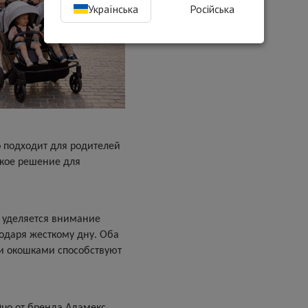
Українська
Російська
о подходит для родителей
ское решение для
, уделяется внимание
даря жесткому дну. Оба
и окошками способствуют