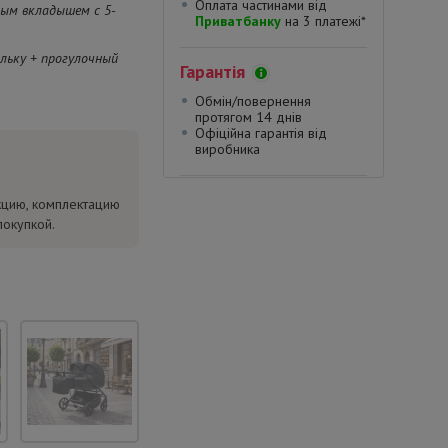
Оплата частинами від
ным вкладышем с 5-
Приватбанку
на 3 платежі*
льку + прогулочный
Гарантія
Обмін/повернення
протягом 14 днів
Офіційна гарантія від
виробника
кцию, комплектацию
покупкой.