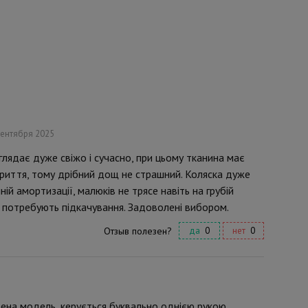
сентября 2025
иглядає дуже свіжо і сучасно, при цьому тканина має
иття, тому дрібний дощ не страшний. Коляска дуже
ій амортизації, малюків не трясе навіть на грубій
 не потребують підкачування. Задоволені вибором.
Отзыв полезен?
да
0
нет
0
ена модель, керується буквально однією рукою.