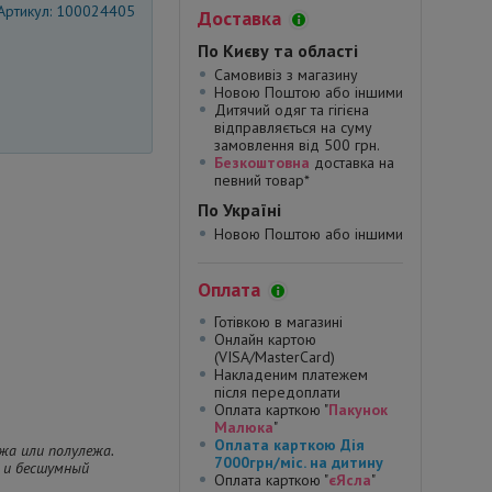
Артикул: 100024405
Доставка
По Києву та області
Самовивіз з магазину
Новою Поштою або іншими
Дитячий одяг та гігієна
відправляється на суму
замовлення від 500 грн.
Безкоштовна
доставка на
певний товар*
По Україні
Новою Поштою або іншими
Оплата
Готівкою в магазині
Онлайн картою
(VISA/MasterCard)
Накладеним платежем
після передоплати
Оплата карткою "
Пакунок
Малюка
"
Оплата карткою Дія
жа или полулежа.
7000грн/міс. на дитину
 и бесшумный
Оплата карткою "
єЯсла
"