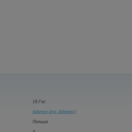
19.7 кг
Adamex (рус. Адамекс)
Польша
4