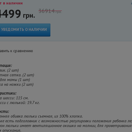
т в наличии
4499
36914
грн.
грн.
УВЕДОМИТЬ О НАЛИЧИИ
вить к сравнению
тация:
вик. (2 шт)
тная сетка. (2 шт)
 для мамы (1 шт)
ка на ножки (2 шт)
ристики:
а шасси: 115 см.
сси с люлькой: 19.7 кг.
ости:
енняя обивка люльки съемная, из 100% хлопка.
ьке есть подголовник с возможностью регулировки положения ребенка ле
шон люльки имеет вентиляционное окошко на молнии, для проветривания
м опускания.