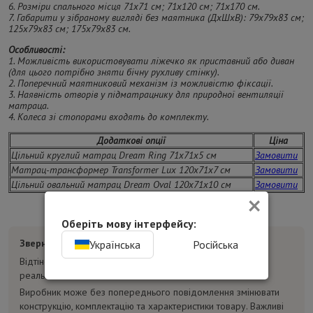
6. Розміри спального місця 71х71 см; 71х120 см; 71х170 см.
7. Габарити у зібраному вигляді без маятника (ДхШхВ): 79х79х83 см;
125х79х83 см; 175х79х83 см.
Особливості:
1. Можливість використовувати ліжечко як приставний або диван
(для цього потрібно зняти бічну рухливу стінку).
2. Поперечний маятниковий механізм із можливістю фіксації.
3. Наявність отворів у підматрацнику для природної вентиляції
матраца.
4. Колеса зі стопорами входять до комплекту.
Додаткові опції
Ціна
Цільний круглий матрац Dream Ring 71х71х5 см
Замовити
Матрац-трансформер Transformer Lux 120х71х7 см
Замовити
Цільний овальний матрац Dream Oval 120х71х10 см
Замовити
×
Оберіть мову інтерфейсу:
Зверніть увагу:
Українська
Російська
Відтінок товару на фотографіях може відрізнятися від
реального.
Виробник може без попереднього повідомлення змінювати
конструкцію, комплектацію та характеристики товару. Важливі