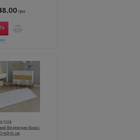
48.00
грн.
ТЬ
лик
017028
кий Ведмедик Кокос,
0×60×6 см