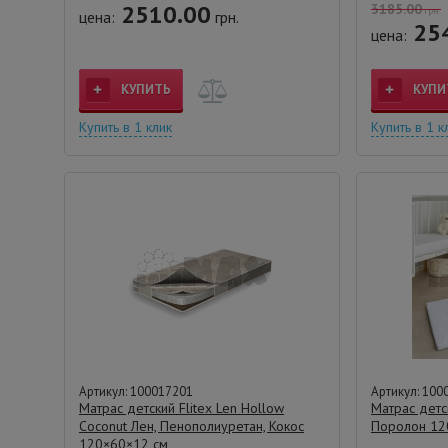
2510.00
3185.00
грн.
цена:
грн.
25
цена:
КУПИТЬ
КУПИ
Купить в 1 клик
Купить в 1 к
Артикул: 100017201
Артикул: 100
Матрас детский Flitex Len Hollow
Матрас детс
Coconut Лен, Пенополиуретан, Кокос
Поролон 12
120×60×12 см