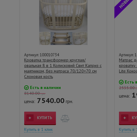
Артикул: 100010734
Артикул: 
Кроватка трансформер круглая/
Матрас д
овальная 8 в 1 Колисковий Свит Каприз с
кроватку
маятником, без матраса 70/120×70 см
Lite Кок
Слоновая кость
Есть 
Есть в наличии
2535.00
г
1
8140.00
грн.
цена:
7540.00
цена:
грн.
КУПИТЬ
КУ
Купить в 1 клик
Купить в 