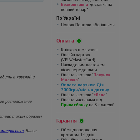
Безкоштовна
доставка на
певний товар*
По Україні
Новою Поштою або іншими
Оплата
Готівкою в магазині
Онлайн картою
(VISA/MasterCard)
Накладеним платежем
після передоплати
Оплата карткою "
Пакунок
ходить к круглой и
Малюка
"
Оплата карткою Дія
7000грн/міс. на дитину
Оплата карткою "
єЯсла
"
Оплата частинами від
ого расположение
Приватбанку
на 3 платежі*
 матрас таким образом
Гарантія
Обмін/повернення
аматрасники
. Влага
протягом 14 днів
Офіційна гарантія від