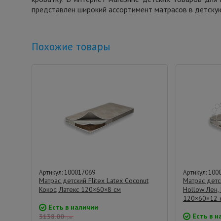
представлен широкий ассортимент матрасов в детскую
Похожие товары
Артикул: 100017069
Артикул: 100
Матрас детский Flitex Latex Coconut
Матрас детск
Кокос, Латекс 120×60×8 см
Hollow Лен,
120×60×12 
Есть в наличии
Есть в н
3138.00
грн.