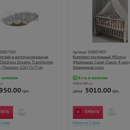
100017063
Артикул: 100019439
етский в круглую/овальную
Комплект постельный MSonya
 Childrens Dreams Transformer
(Маленькая Соня) Classic 4 пре
ос, Поролон 120×71×7 см
Запыленная роза
в наличии
Есть в наличии
6012.00
рн.
грн.
950.00
5010.00
грн.
цена:
грн.
ПИТЬ
КУПИТЬ
1 клик
Купить в 1 клик