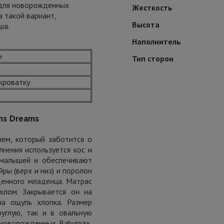
 для новорожденных
Жесткость
а такой вариант,
Высота
ша.
Наполнитель
н
Тип сторон
 кроватку
ns Dreams
ем, который заботится о
нения используется кос и
 малышей и обеспечивают
ры (верх и низ) и поролон
енного младенца. Матрас
хлом. Закрывается он на
на ощупь хлопка. Размер
углую, так и в овальную
я новорожденных Babymax,