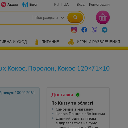
Акции
Блог
RU
UA
Вход
Регистрация
ГИЕНА И УХОД
ПИТАНИЕ
ИГРЫ И РАЗВЛЕЧЕНИЯ
ux Кокос, Поролон, Кокос 120×71×10
Артикул: 100017061
Доставка
По Києву та області
Самовивіз з магазину
Новою Поштою або іншими
Дитячий одяг та гігієна
відправляється на суму
замовлення від 500 грн.