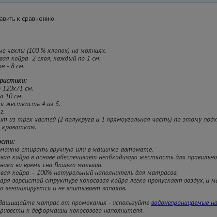
вить к сравнению
ые чехлы (100 % хлопок) на молниях.
вая койра 2 слоя, каждый по 1 см.
н - 8 см.
ристики:
р 120х71 см.
а 10 см.
яя жесткость 4 из 5.
г.
ит из трех частей (2 полукруга и 1 прямоугольная часть) по этому под
й кроваткам.
ости:
ы можно стирать вручную или в машинке-автомате.
овая койра в основе обеспечивает необходимую жесткость для правильн
ника во время сна Вашего малыша.
овая койра – 100% натуральный наполнитель для матрасов.
даря ворсистой структуре кокосовая койра легко пропускает воздух, и
о вентилируется и не впитывает запахов.
Защищайте матрас от промокания - используйте
водонепроницаемые н
ривести к деформации кокосового наполнителя.