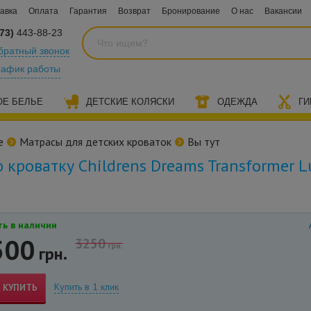
авка
Оплата
Гарантия
Возврат
Бронирование
О нас
Вакансии
73)
443-88-23
братный звонок
рафик работы
ОЕ БЕЛЬЕ
ДЕТСКИЕ КОЛЯСКИ
ОДЕЖДА
ГИ
е
Матрасы для детских кроваток
Вы тут
 кроватку Childrens Dreams Transformer L
ь в наличии
500
3250
грн.
грн.
Купить в 1 клик
КУПИТЬ