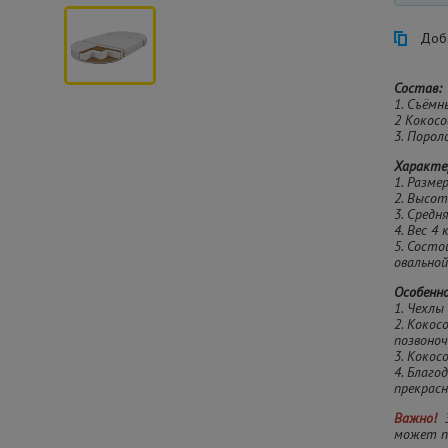
Доба
Состав:
1. Съёмн
2 Кокосо
3. Пороло
Характе
1. Разме
2. Высот
3. Средн
4. Вес 4 к
5. Состо
овально
Особенн
1. Чехл
2. Кокос
позвоноч
3. Кокос
4. Благо
прекрасн
Важно!
может п