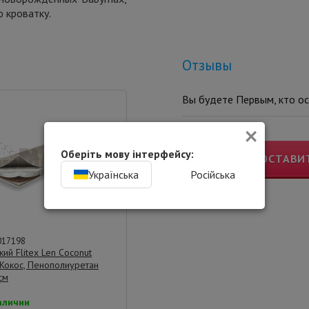
 кроватку.
Отзывы
Вы будете Первым, кто ос
×
Оберіть мову інтерфейсу:
ОСТАВИ
Українська
Російська
017198
ий Flitex Len Coconut
 Кокос, Пенополиуретан
см
аличии