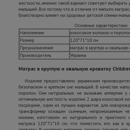
жесткости, именно такой вариант советуют выбирать
малышей. Все потому что в отличие от мягкого матрас
благотворно влияет на здоровье детской спинки малы
Основные характеристики
Наполнение
кокосовое волокно и пороло
Размер
120*71*10 см
Предназначение
матрас в круглую и овальную
Производитель
Украина
Матрас в круглую и овальную кроватку Childre
Изделие предоставлено украинским производител
безопасном и крепком сне малышей. В качестве напол
поролон. Они натуральные, не вызываю аллергию у
оптимальную жесткость изделия. 2 шара кокосовой кой
посредине, один из лучших вариантов для новорожд
трансформер оснащен съемным, непромокаемым че
молнии, изготовлен из натурального и приятного 
матраса 120*71*10 см, что поместить его как в кр
кроватку. В интернет магазине детских товаров дл