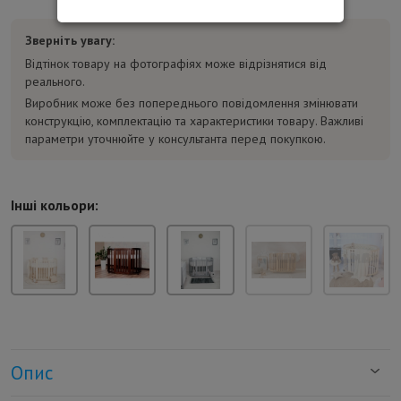
Зверніть увагу:
Відтінок товару на фотографіях може відрізнятися від
реального.
Виробник може без попереднього повідомлення змінювати
конструкцію, комплектацію та характеристики товару. Важливі
параметри уточнюйте у консультанта перед покупкою.
Інші кольори:
Опис