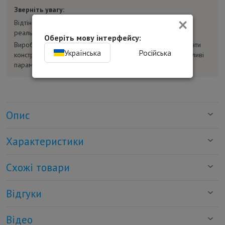
Зверніть увагу:
×
Відтінок товару на фотографіях може відрізнятися від
реального.
Оберіть мову інтерфейсу:
Виробник може без попереднього повідомлення змінювати
Українська
Російська
конструкцію, комплектацію та характеристики товару. Важливі
параметри уточнюйте у консультанта перед покупкою.
Опис
Характеристики
Схожі товари
Відгуки
Відео