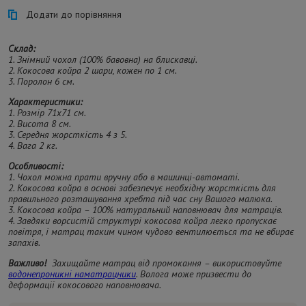
Додати до порівняння
Склад:
1. Знімний чохол (100% бавовна) на блискавці.
2. Кокосова койра 2 шари, кожен по 1 см.
3. Поролон 6 см.
Характеристики:
1. Розмір 71х71 см.
2. Висота 8 см.
3. Середня жорсткість 4 з 5.
4. Вага 2 кг.
Особливості:
1. Чохол можна прати вручну або в машинці-автоматі.
2. Кокосова койра в основі забезпечує необхідну жорсткість для
правильного розташування хребта під час сну Вашого малюка.
3. Кокосова койра – 100% натуральний наповнювач для матраців.
4. Завдяки ворсистій структурі кокосова койра легко пропускає
повітря, і матрац таким чином чудово вентилюється та не вбирає
запахів.
Важливо!
Захищайте матрац від промокання – використовуйте
водонепроникні наматрацники
. Волога може призвести до
деформації кокосового наповнювача.