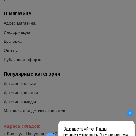
О магазине
Адрес магазина
Информация
Доставка
Оплата
Публичная оферта
Популярные категории
Детские коляски
Детские кроватки
Детские комоды
Матрасы для детских кроваток
Адреса складов:
г. Киев, ул. Попудренко, 52 (ул.Гетьмана Павла Полуботка, 52)