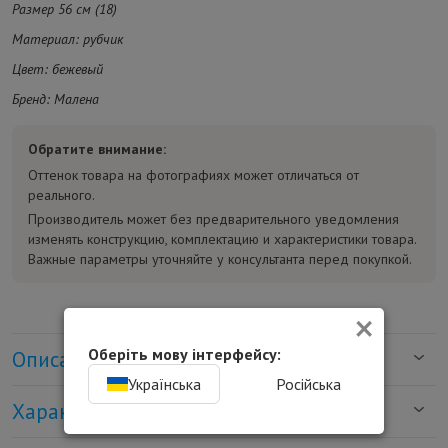
Размер 56 см (18)
Материал: рубчик
Цвет: бежевый
Бренд: Малена
Обратите внимание:
Оттенок товара на фотографиях может отличаться от
реального.
Производитель может без предварительного уведомления
изменять конструкцию, комплектацию и характеристики товара.
Важные параметры уточняйте у консультанта перед покупкой.
×
Оберіть мову інтерфейсу:
Описание
Українська
Російська
Характеристики