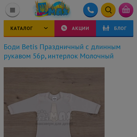
КАТАЛОГ
АКЦИИ
БЛОГ
Боди Betis Праздничный с длинным
рукавом 56р, интерлок Молочный