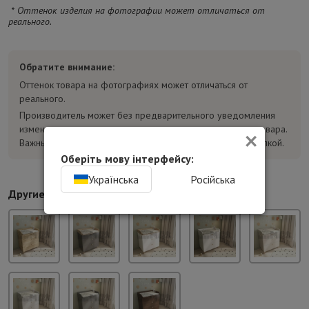
* Оттенок изделия на фотографии может отличаться от
реального.
Обратите внимание:
Оттенок товара на фотографиях может отличаться от
реального.
Производитель может без предварительного уведомления
×
изменять конструкцию, комплектацию и характеристики товара.
Важные параметры уточняйте у консультанта перед покупкой.
Оберіть мову інтерфейсу:
Українська
Російська
Другие цвета: