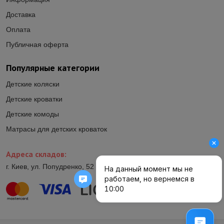
Доставка
Оплата
Публичная оферта
Популярные категории
Детские коляски
Детские кроватки
Детские комоды
Матрасы для детских кроваток
Адреса складов:
г. Киев, ул. Попудренко, 52 (ул.Гетьмана Павла Полуботка, 52)