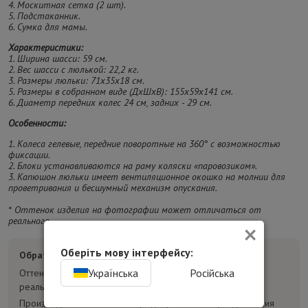
4. Москитная сетка (2 шт).
5. Подстаканник.
6. Сумка для мамы.
Характеристики:
1. Ширина шасси: 59 см.
2. Вес шасси с люлькой: 22,2 кг.
3. Размеры люльки: 71х35х18 см.
5. Размеры в собранном виде (ДхШхВ): 155х59х141 см.
6. Диаметр передних колес 24 см, задних - 29 см.
Особенности:
1. Колеса гелевые, передние поворотные на 360° с возможностью
фиксации.
2. Блоки устанавливаются на раму коляски «паровозиком».
3. Капюшон люльки имеет вентиляционное окошко на молнии для
проветривания и бесшумный механизм опускания.
* Оттенок изделия на фотографии может отличаться от
×
реального.
Оберіть мову інтерфейсу:
Обратите внимание:
Українська
Російська
Оттенок товара на фотографиях может отличаться от
реального.
Производитель может без предварительного уведомления