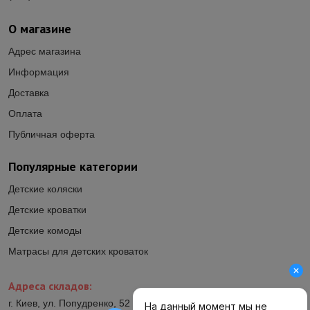
О магазине
Адрес магазина
Информация
Доставка
Оплата
Публичная оферта
Популярные категории
Детские коляски
Детские кроватки
Детские комоды
Матрасы для детских кроваток
Адреса складов:
г. Киев, ул. Попудренко, 52 (ул.Гетьмана Павла Полуботка, 52)