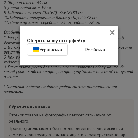
7. Ширина шасси: 60 см.
8. Длина подножки: 19 см.
9. Габариты люльки (ШхГхД): 35х18х80 см.
10. Габариты прогулочного блока (ГхШ): 22х32 см.
11. Диаметр колес: передние - 23 см, задние - 28 см.
×
Особенности:
1. Реверсивная установка – выбирайте положение блока по ходу
Оберіть мову інтерфейсу:
движения или лицом к маме.
2. В люльке регулируется подголовник, который можно установить
Українська
Російська
регулятором в любое удобное положение для малыша.
3. Как в люльке, так и в прогулочном блоке – вся ткань
водоотталкивающая.
4. Регулировка ручки для мамы осуществляется сбоку на изгибе
самой ручки с обеих сторон, по принципу "нажал-опустил" на нужной
высоте.
* Оттенок изделия на фотографии может отличаться от
реального.
Обратите внимание:
Оттенок товара на фотографиях может отличаться от
реального.
Производитель может без предварительного уведомления
изменять конструкцию, комплектацию и характеристики товара.