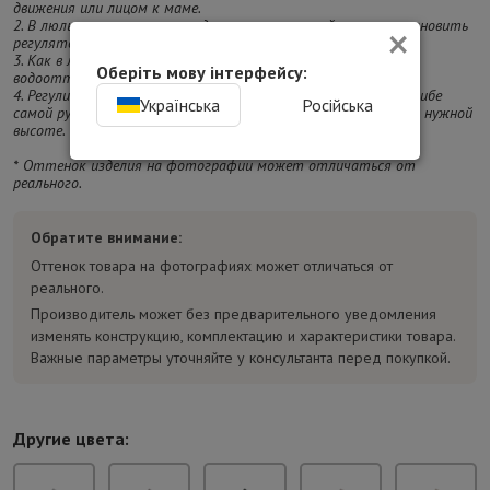
движения или лицом к маме.
×
2. В люльке регулируется подголовник, который можно установить
регулятором в любое удобное положение для малыша.
3. Как в люльке, так и в прогулочном блоке – вся ткань
Оберіть мову інтерфейсу:
водоотталкивающая.
4. Регулировка ручки для мамы осуществляется сбоку на изгибе
Українська
Російська
самой ручки с обеих сторон, по принципу "нажал-опустил" на нужной
высоте.
* Оттенок изделия на фотографии может отличаться от
реального.
Обратите внимание:
Оттенок товара на фотографиях может отличаться от
реального.
Производитель может без предварительного уведомления
изменять конструкцию, комплектацию и характеристики товара.
Важные параметры уточняйте у консультанта перед покупкой.
Другие цвета: