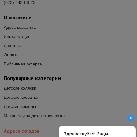
(073) 443-88-23
О магазине
Адрес магазина
Информация
Доставка
Оплата
Публичная оферта
Популярные категории
Детские коляски
Детские кроватки
Детские комоды
Матрасы для детских кроваток
Адреса складов: