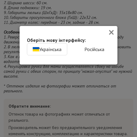
7. Ширина шасси: 60 см.
8. Длина подножки: 19 см.
9. Габариты люльки (ШхГхД): 35х18х80 см.
10. Габариты прогулочного блока (ГхШ): 22х32 см.
11. Диаметр колес: передние - 23 см, задние - 28 см.
×
Особенности:
1. Реверсивная установка – выбирайте положение блока по ходу
Оберіть мову інтерфейсу:
движения или лицом к маме.
2. В люльке регулируется подголовник, который можно установить
Українська
Російська
регулятором в любое удобное положение для малыша.
3. Как в люльке, так и в прогулочном блоке – вся ткань
водоотталкивающая.
4. Регулировка ручки для мамы осуществляется сбоку на изгибе
самой ручки с обеих сторон, по принципу "нажал-опустил" на нужной
высоте.
* Оттенок изделия на фотографии может отличаться от
реального.
Обратите внимание:
Оттенок товара на фотографиях может отличаться от
реального.
Производитель может без предварительного уведомления
изменять конструкцию, комплектацию и характеристики товара.