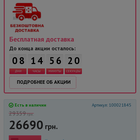
Бесплатная доставка
1
9
До конца акции осталось:
0
8
1
4
5
6
2
0
ДНИ
ЧАСЫ
МИНУТЫ
СЕКУНДЫ
ПОДРОБНЕЕ ОБ АКЦИИ
Есть в наличии
Артикул: 100021845
29359
грн.
26690
грн.