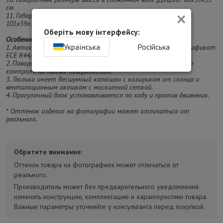
см.
×
11. Габаритные размеры шасси в разложенном виде (ДхШхВ):
101х59х114 см.
Оберіть мову інтерфейсу:
Особенности:
Українська
Російська
1. Автокресло подходит для младенцев до 13 кг, имеет сертификат
ECE R44/04.
2. Поворотные передние колеса с блокировкой для идеального
контроля на любых поверхностях.
3. Люлька имеет бесшумный капюшон с козырьком от солнца и
вентиляционным окошком с москитной сеткой.
4. Прогулочный блок устанавливается по ходу и против движения.
* Оттенок изделия на фотографии может отличаться от
реального.
Обратите внимание:
Оттенок товара на фотографиях может отличаться от
реального.
Производитель может без предварительного уведомления
изменять конструкцию, комплектацию и характеристики товара.
Важные параметры уточняйте у консультанта перед покупкой.