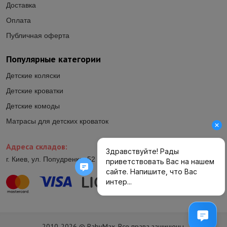
Доставка
Оплата
Публичная оферта
Популярные категории
Детские коляски
Детские кроватки
Детские комоды
Матрасы для детских кроваток
Адреса складов:
г. Киев, ул. Попудренко, 52 (ул.Гетьмана Павла Полуботка, 52)
2010-2026 © BabyMax. Все права защищены.