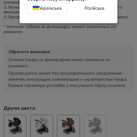
контроля на любых поверхностях.
3. Люлька имеет бесшумный капюшон с козырьком от солнца и
Українська
Російська
вентиляционным окошком с москитной сеткой.
4. Прогулочный блок устанавливается по ходу и против движения.
* Оттенок изделия на фотографии может отличаться от
реального.
Обратите внимание:
Оттенок товара на фотографиях может отличаться от
реального.
Производитель может без предварительного уведомления
изменять конструкцию, комплектацию и характеристики товара.
Важные параметры уточняйте у консультанта перед покупкой.
Другие цвета: