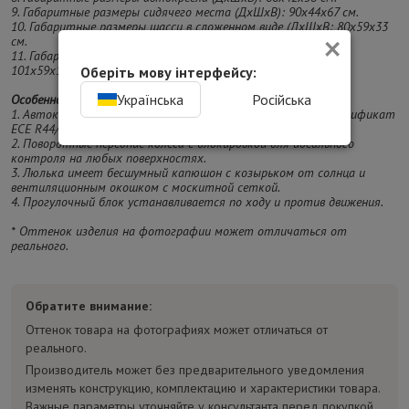
9. Габаритные размеры сидячего места (ДхШхВ): 90х44х67 см.
10. Габаритные размеры шасси в сложенном виде (ДхШхВ: 80х59х33
×
см.
11. Габаритные размеры шасси в разложенном виде (ДхШхВ):
101х59х114 см.
Оберіть мову інтерфейсу:
Українська
Російська
Особенности:
1. Автокресло подходит для младенцев до 13 кг, имеет сертификат
ECE R44/04.
2. Поворотные передние колеса с блокировкой для идеального
контроля на любых поверхностях.
3. Люлька имеет бесшумный капюшон с козырьком от солнца и
вентиляционным окошком с москитной сеткой.
4. Прогулочный блок устанавливается по ходу и против движения.
* Оттенок изделия на фотографии может отличаться от
реального.
Обратите внимание:
Оттенок товара на фотографиях может отличаться от
реального.
Производитель может без предварительного уведомления
изменять конструкцию, комплектацию и характеристики товара.
Важные параметры уточняйте у консультанта перед покупкой.