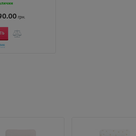
аличии
90.00
грн.
ТЬ
лик