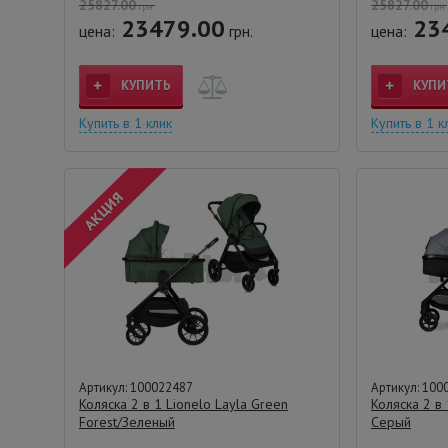
25827.00
25827.00
грн.
грн.
23479.00
23
цена:
грн.
цена:
КУПИТЬ
КУПИ
Купить в 1 клик
Купить в 1 к
Артикул: 100022487
Артикул: 100
Коляска 2 в 1 Lionelo Layla Green
Коляска 2 в 
Forest/Зеленый
Серый