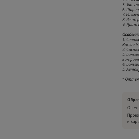
5. Тип ко
6. Ширин
7. Разме
8. Разме
9. Диамет
Особенн
1. Соот
Bureau Ve
2. Сист
3. Больш
комфорт
4. Боль
5. Авток
* Оттен
Обра
Оттен
Произ
и хар