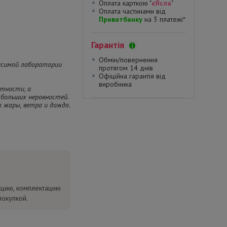
Оплата карткою "
єЯсла
"
Оплата частинами від
Приватбанку
на 3 платежі*
Гарантія
Обмін/повернення
исимой лаборатории
протягом 14 днів
Офіційна гарантія від
виробника
стности, а
больших неровностей.
 жары, ветра и дождя.
кцию, комплектацию
покупкой.