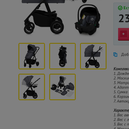
Ест
2
Доба
Комплек
1. Дожде
2. Моски
3. Матра
4. Адапт
5. Сумка
6. Корзи
7. Авток
Характе
1. Вес ав
2. Вес с 
3. Вес с
4. Макси