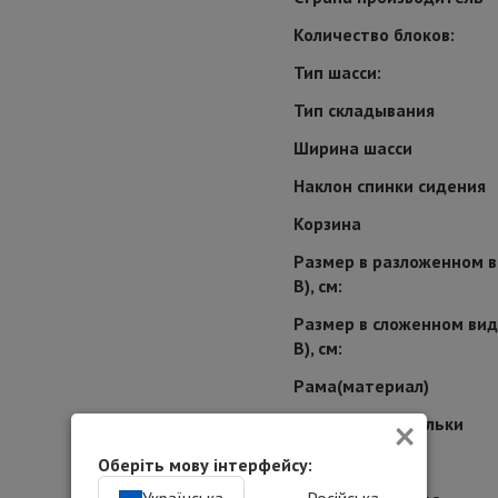
Количество блоков:
Тип шасси:
Тип складывания
Ширина шасси
Наклон спинки сидения
Корзина
Размер в разложенном в
В), см:
Размер в сложенном виде
В), см:
Рама(материал)
×
Конструкция люльки
Для кого
Оберіть мову інтерфейсу: