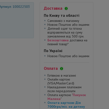
Артикул: 100022503
Доставка
По Києву та області
Самовивіз з магазину
Новою Поштою або іншими
Дитячий одяг та гігієна
відправляється на суму
замовлення від 500 грн.
Безкоштовна
доставка на
певний товар*
По Україні
Новою Поштою або іншими
Оплата
Готівкою в магазині
Онлайн картою
(VISA/MasterCard)
Накладеним платежем
після передоплати
Оплата карткою "
Пакунок
Малюка
"
Оплата карткою Дія
7000грн/міс. на дитину