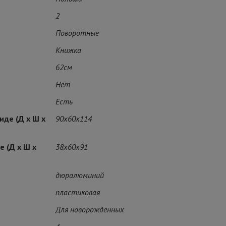
2
Поворотные
Книжка
62см
Нет
Есть
иде (Д х Ш х
90x60x114
 (Д х Ш х
38x60x91
дюралюминий
пластиковая
Для новорожденных