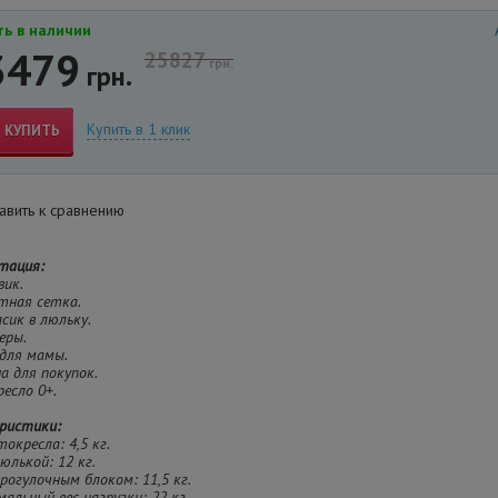
ь в наличии
3479
25827
грн.
грн.
Купить в 1 клик
КУПИТЬ
вить к сравнению
тация:
вик.
тная сетка.
сик в люльку.
еры.
 для мамы.
на для покупок.
ресло 0+.
ристики:
токресла: 4,5 кг.
люлькой: 12 кг.
 прогулочным блоком: 11,5 кг.
мальный вес нагрузки: 22 кг.