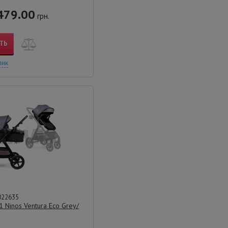
479.00
грн.
ТЬ
лик
022635
1 Ninos Ventura Eco Grey/