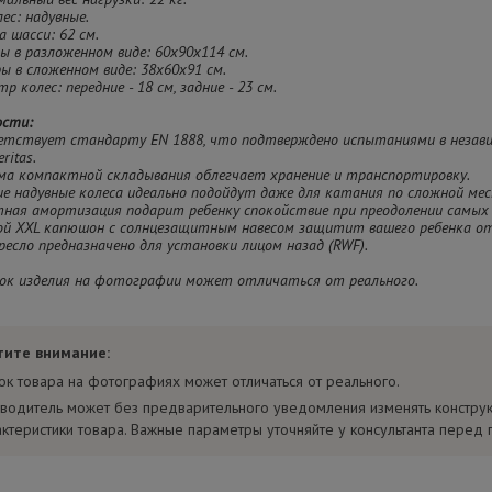
лес: надувные.
а шасси: 62 см.
ры в разложенном виде: 60x90x114 см.
ры в сложенном виде: 38x60x91 см.
р колес: передние - 18 см, задние - 23 см.
ости:
ветствует стандарту EN 1888, что подтверждено испытаниями в незав
ritas.
ема компактной складывания облегчает хранение и транспортировку.
ие надувные колеса идеально подойдут даже для катания по сложной ме
ная амортизация подарит ребенку спокойствие при преодолении самых 
шой XXL капюшон с солнцезащитным навесом защитит вашего ребенка от
ресло предназначено для установки лицом назад (RWF).
ок изделия на фотографии может отличаться от реального.
тите внимание:
ок товара на фотографиях может отличаться от реального.
водитель может без предварительного уведомления изменять констру
актеристики товара. Важные параметры уточняйте у консультанта перед 