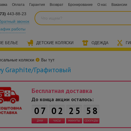
авка
Оплата
Гарантия
Возврат
Бронирование
О нас
Вакансии
73)
443-88-23
братный звонок
рафик работы
ОЕ БЕЛЬЕ
ДЕТСКИЕ КОЛЯСКИ
ОДЕЖДА
ГИ
рсальные коляски
Вы тут
rey Graphite/Графитовый
Бесплатная доставка
До конца акции осталось:
0
7
0
2
2
5
5
7
ДНИ
ЧАСЫ
МИНУТЫ
СЕКУНДЫ