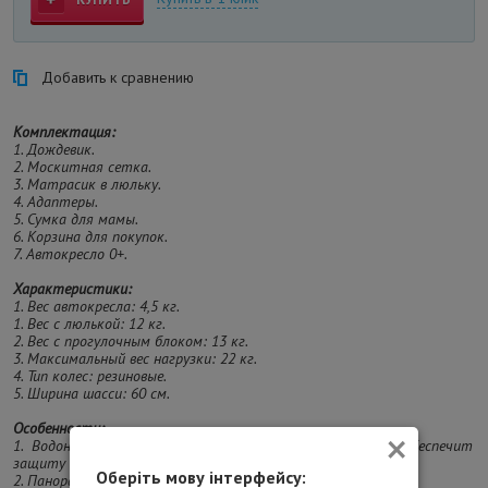
Добавить к сравнению
Комплектация:
1. Дождевик.
2. Москитная сетка.
3. Матрасик в люльку.
4. Адаптеры.
5. Сумка для мамы.
6. Корзина для покупок.
7. Автокресло 0+.
Характеристики:
1. Вес автокресла: 4,5 кг.
1. Вес с люлькой: 12 кг.
2. Вес с прогулочным блоком: 13 кг.
3. Максимальный вес нагрузки: 22 кг.
4. Тип колес: резиновые.
5. Ширина шасси: 60 см.
×
Особенности:
1. Водонепроницаемый капюшон XXL с фильтром UPF 50+ обеспечит
защиту при любых погодных условиях.
Оберіть мову інтерфейсу:
2. Панорамная 3D вентиляция обеспечивает оптимальную