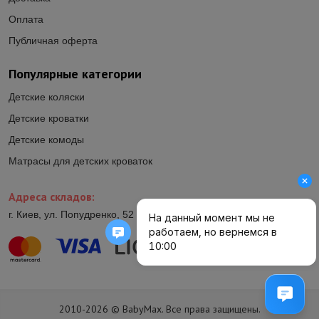
Оплата
Публичная оферта
Популярные категории
Детские коляски
Детские кроватки
Детские комоды
Матрасы для детских кроваток
Адреса складов:
г. Киев, ул. Попудренко, 52 (ул.Гетьмана Павла Полуботка, 52)
2010-2026 © BabyMax. Все права защищены.