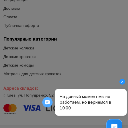
Доставка
Оплата
Публичная оферта
Популярные категории
Детские коляски
Детские кроватки
Детские комоды
Матрасы для детских кроваток
Адреса складов:
г. Киев, ул. Попудренко, 52 (ул.Гетьмана Павла Полуботка, 52)