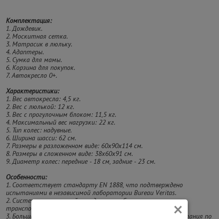
Комплектация:
1. Дождевик.
2. Москитная сетка.
3. Матрасик в люльку.
4. Адаптеры.
5. Сумка для мамы.
6. Корзина для покупок.
7. Автокресло 0+.
Характеристики:
1. Вес автокресла: 4,5 кг.
2. Вес с люлькой: 12 кг.
3. Вес с прогулочным блоком: 11,5 кг.
4. Максимальный вес нагрузки: 22 кг.
5. Тип колес: надувные.
6. Ширина шасси: 62 см.
7. Размеры в разложенном виде: 60x90x114 см.
8. Размеры в сложенном виде: 38x60x91 см.
9. Диаметр колес: передние - 18 см, задние - 23 см.
Особенности:
1. Соответствует стандарту EN 1888, что подтверждено
испытаниями в независимой лаборатории Bureau Veritas.
×
2. Система компактной складывания облегчает хранение и
транспортировку.
3. Большие надувные колеса идеально подойдут даже для катания по