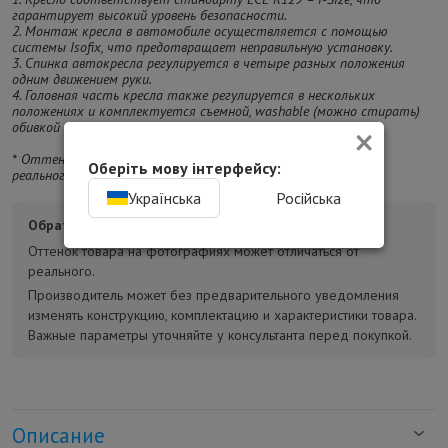
гарантирует высокий уровень безопасности.
2. Монтаж кресла в автомобиле осуществляется с помощью
системы Isofix, что предотвращает неправильную установку.
3. Спинка автокресла регулируется в четыре разных положения
одним движением руки.
4. Головная часть кресла также регулируется в нескольких
положениях и комплектуется съемной, washable (можно стирать)
×
обивкой и вставкой для новорожденных.
* Оттенок изделия на фотографии может отличаться от
Оберіть мову інтерфейсу:
реального.
Українська
Російська
Обратите внимание:
Оттенок товара на фотографиях может отличаться от
реального.
Производитель может без предварительного уведомления
изменять конструкцию, комплектацию и характеристики товара.
Важные параметры уточняйте у консультанта перед покупкой.
Описание