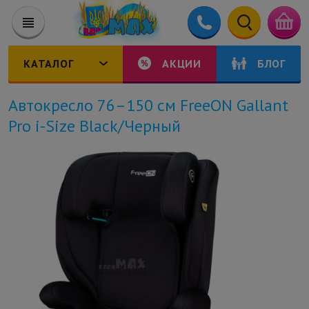
КАТАЛОГ
АКЦИИ
БЛОГ
Автокресло 76–150 см FreeON Gallant
Pro i-Size Black/Черный