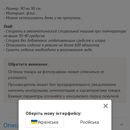
- Размер: 90 на 90 см.
- Материал: флис.
- Можно использовать дома и на прогулках.
Уход:
- Стирать в автоматической стиральной машине при температуре
не выше 30-40 градусов.
- Стирка без добавления отбеливающих средств и хлора.
- Отжимать изделие в режиме не более 600 оборотов.
- Сушить изделие необходимо в разложенном виде.
Обратите внимание:
Оттенок товара на фотографиях может отличаться от
реального.
Производитель может без предварительного уведомления
изменять конструкцию, комплектацию и характеристики товара.
Важные параметры уточняйте у консультанта перед покупкой.
×
Оберіть мову інтерфейсу:
Українська
Російська
Описание