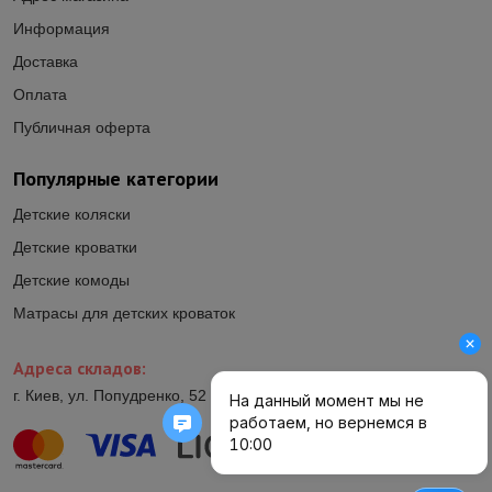
Информация
Доставка
Оплата
Публичная оферта
Популярные категории
Детские коляски
Детские кроватки
Детские комоды
Матрасы для детских кроваток
Адреса складов:
г. Киев, ул. Попудренко, 52 (ул.Гетьмана Павла Полуботка, 52)