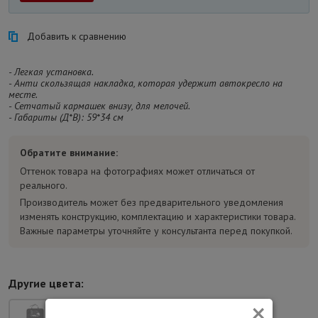
Добавить к сравнению
- Легкая установка.
- Анти скользящая накладка, которая удержит автокресло на
месте.
- Сетчатый кармашек внизу, для мелочей.
- Габариты (Д*В): 59*34 см
Обратите внимание:
Оттенок товара на фотографиях может отличаться от
реального.
Производитель может без предварительного уведомления
изменять конструкцию, комплектацию и характеристики товара.
Важные параметры уточняйте у консультанта перед покупкой.
Другие цвета:
×