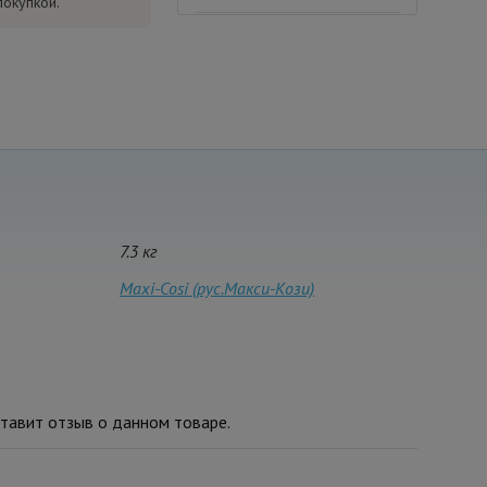
покупкой.
7.3 кг
Maxi-Cosi (рус.Макси-Кози)
тавит отзыв о данном товаре.