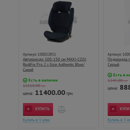
Артикул: 100022851
Артикул: 100
Автокресло 100-150 см MAXI-COSI
Подкладка 
RodiFix Pro 2 i-Size Authentic Blue/
Серый
Синий
Есть в н
Есть в наличии
1243.00
грн.
888
13110.00
грн.
цена:
11400.00
цена:
грн.
КУПИТЬ
КУПИ
Купить в 1 клик
Купить в 1 к