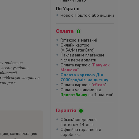
певний товар*
По Україні
Новою Поштою або іншими
Оплата
Готівкою в магазині
Онлайн картою
(VISA/MasterCard)
Накладеним платежем
після передоплати
ся отдельно.
Оплата карткою "
Пакунок
 легко усадить
Малюка
"
одителей.
Оплата карткою Дія
евзойденную защиту в
7000грн/міс. на дитину
жая риск
Оплата карткою "
єЯсла
"
Оплата частинами від
Приватбанку
на 3 платежі*
Гарантія
Обмін/повернення
протягом 14 днів
Офіційна гарантія від
кцию, комплектацию
виробника