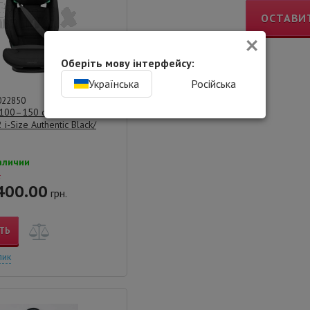
ОСТАВИ
×
Оберіть мову інтерфейсу:
Українська
Російська
022850
 100–150 см MAXI-COSI
 i-Size Authentic Black/
аличии
.
400.00
грн.
ТЬ
лик