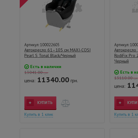
Артикул: 100022605
Артикул: 100
Автокресло 61–105 см MAXI-COSI
Автокресло
Pearl S Tonal Black/Черный
RodiFix Pro 2
Черный
Есть в наличии
Есть в н
13041.00
грн.
11340.00
13110.00
грн
цена:
грн.
11
цена:
КУПИТЬ
КУПИ
Купить в 1 клик
Купить в 1 к