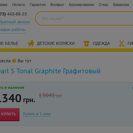
авка
Оплата
Гарантия
Возврат
Бронирование
О нас
Вакансии
73)
443-88-23
братный звонок
рафик работы
ОЕ БЕЛЬЕ
ДЕТСКИЕ КОЛЯСКИ
ОДЕЖДА
ГИ
ресла
Вы тут
arl S Tonal Graphite Графитовый
ь в наличии
1340
13041
грн.
грн.
Купить в 1 клик
КУПИТЬ