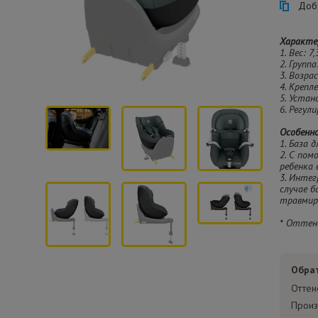
Доба
Характе
1. Вес: 7,
2. Группа
3. Возра
4. Крепле
5. Устан
6. Регул
Особенн
1. База 
2. С пом
ребенка 
3. Интег
случае б
травмир
* Оттен
Обра
Оттен
Произ