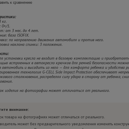
вить к сравнению
ристики:
3 кг.
: 0+/1.
ст: от 3 мес. до 4 лет.
ние: база ISOFIX.
овка: по направлению движения автомобиля и против него.
ировка наклона спинки: 3 положения.
ости:
для установки кресла не входит в базовую комплектацию и приобретает
ощью встроенных в автокресло крючков для ремней безопасности можно
в автомобиль и высадить из него — для комфорта ребенка и удобства р
рированная технология G-CELL Side Impact Protection обеспечивает непр
окового столкновения, распределяя силу удара в сторону от ребенка, сни
ования.
ок изделия на фотографии может отличаться от реального.
тите внимание:
ок товара на фотографиях может отличаться от реального.
водитель может без предварительного уведомления изменять констру