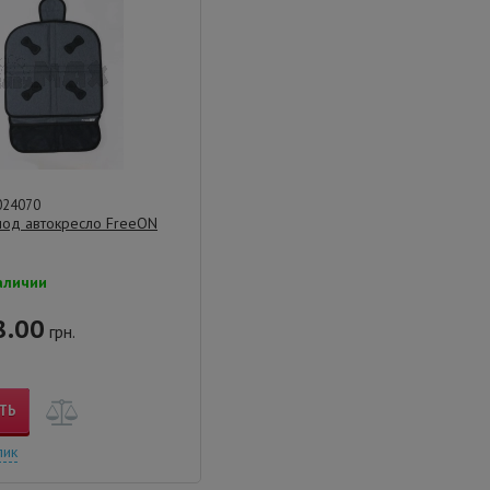
024070
под автокресло FreeON
аличии
.00
грн.
ТЬ
лик