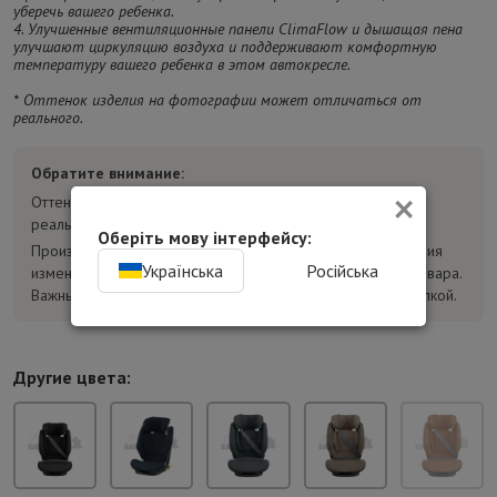
уберечь вашего ребенка.
4. Улучшенные вентиляционные панели ClimaFlow и дышащая пена
улучшают циркуляцию воздуха и поддерживают комфортную
температуру вашего ребенка в этом автокресле.
* Оттенок изделия на фотографии может отличаться от
реального.
Обратите внимание:
×
Оттенок товара на фотографиях может отличаться от
реального.
Оберіть мову інтерфейсу:
Производитель может без предварительного уведомления
Українська
Російська
изменять конструкцию, комплектацию и характеристики товара.
Важные параметры уточняйте у консультанта перед покупкой.
Другие цвета: