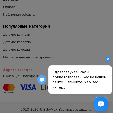
Оплата
Публичная оферта
Популярные категории
Детские коляски
Детские кроватки
Детские комоды
Матрасы для детских кроваток
Адреса складов:
г. Киев, ул. Попудренко, 52 (ул.Гетьмана Павла Полуботка, 52)
2010-2026 © BabyMax. Все права защищены.