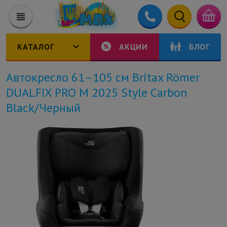
КАТАЛОГ
АКЦИИ
БЛОГ
Автокресло 61–105 см Britax Römer
DUALFIX PRO M 2025 Style Carbon
Black/Черный