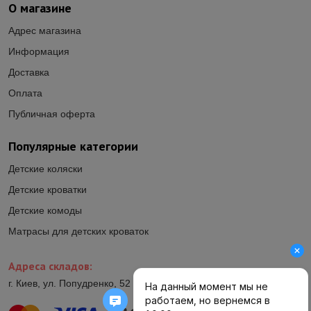
О магазине
Адрес магазина
Информация
Доставка
Оплата
Публичная оферта
Популярные категории
Детские коляски
Детские кроватки
Детские комоды
Матрасы для детских кроваток
Адреса складов:
г. Киев, ул. Попудренко, 52 (ул.Гетьмана Павла Полуботка, 52)