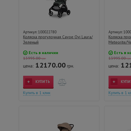
Артикул: 100022780
Артикул: 100
Коляска прогулочная Cavoe Ovi Laura/
Коляска про
Зеленый
Meteorite/Ч
Есть в наличии
Есть в н
13995.00
13995.00
грн.
грн
12170.00
12
цена:
грн.
цена:
КУПИТЬ
КУПИ
Купить в 1 клик
Купить в 1 к