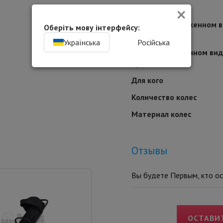
×
Корзина
Размер в разложенном в
Оберіть мову інтерфейсу:
В), см:
Українська
Російська
Размер в сложенном виде
В), см:
Для кого
Количество колес
Материал колес
Отзывы
Вы будете Первым, кто ос
ОСТАВИ