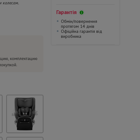
м колесам.
Гарантія
Обмін/повернення
протягом 14 днів
Офіційна гарантія від
виробника
кцию, комплектацию
покупкой.