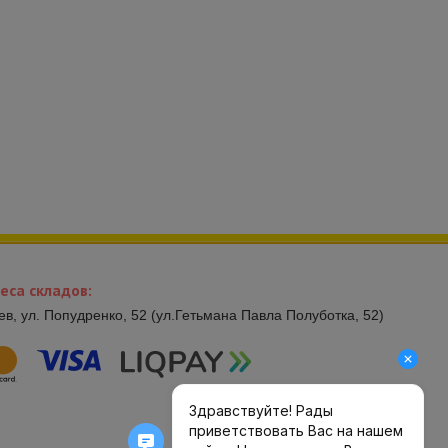
еса складов:
иев, ул. Попудренко, 52 (ул.Гетьмана Павла Полуботка, 52)