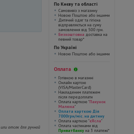
По Києву та області
Самовивіз з магазину
Новою Поштою або іншими
Дитячий одяг та гігієна
відправляється на суму
замовлення від 500 грн.
Безкоштовна
доставка на
певний товар*
По Україні
Новою Поштою або іншими
Оплата
Готівкою в магазині
Онлайн картою
(VISA/MasterCard)
Накладеним платежем
після передоплати
Оплата карткою "
Пакунок
Малюка
"
Оплата карткою Дія
7000грн/міс. на дитину
Оплата карткою "
єЯсла
"
Оплата частинами від
 или отсек для ручной
Приватбанку
на 3 платежі*