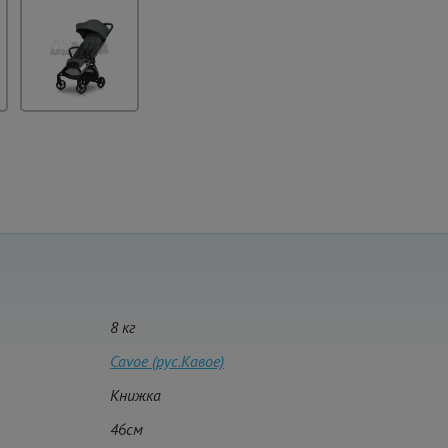
8 кг
Cavoe (рус.Кавое)
Книжка
46см