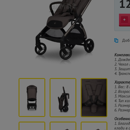
1
Доба
Комплек
1. Дожде
2. Чехол
3. Защи
4. Транс
Характе
1. Вес: 8 
2. Возра
3. Макси
4. Тип к
5. Разме
6. Разме
Особенн
1. Благо
клади в 