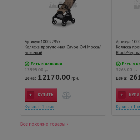
Артикул: 100022955
Артикул: 100
Коляска прогулочная Cavoe Ovi Mocca/
Коляска про
Бежевый
Black/Черны
Есть в наличии
Есть в н
13995.00
3263.00
грн.
грн.
12170.00
26
цена:
грн.
цена:
КУПИТЬ
КУПИ
Купить в 1 клик
Купить в 1 к
Все похожие товары ›