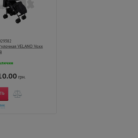
029382
гулочная VELANO Voxx
й
аличии
10.00
грн.
ТЬ
лик