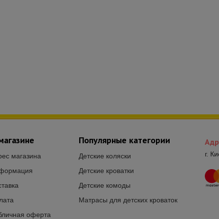
магазине
Популярные категории
Адр
г. К
рес магазина
Детские коляски
формация
Детские кроватки
ставка
Детские комоды
лата
Матрасы для детских кроваток
бличная оферта