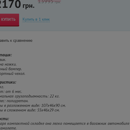
2170
13995
грн.
грн.
Купить в 1 клик
КУПИТЬ
вить к сравнению
тация:
вик.
 на ножки.
тный бампер.
портный чехол.
ристики:
кг.
ст: от 6 мес.
мальная грузоподъемность: 22 кг.
олес: полиуретан.
ры в разложенном виде: 107х46х90 см.
ры в сложенном виде: 55х46х29 см.
ости:
даря компактной складке она легко помещается в багажник автомобиля
самолете.