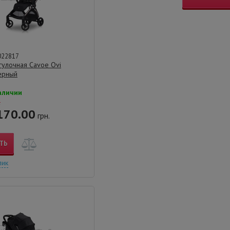
022817
гулочная Cavoe Ovi
ерный
аличии
.
170.00
грн.
ТЬ
лик