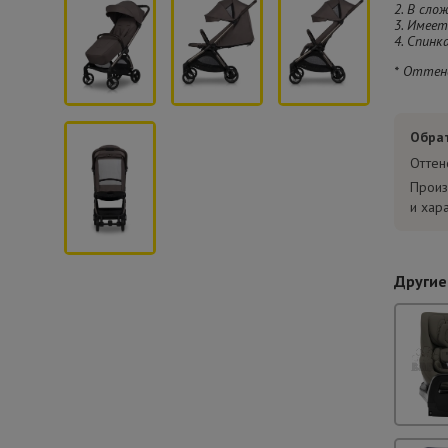
2. В сло
3. Имее
4. Спинк
* Оттен
Обра
Оттен
Произ
и хар
Другие