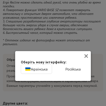
Ergo Recline можно сделать одной рукой, что очень удобно во время
поездки.
4. Поворотная функция VARIO BASE 5Z позволяет повернуть
автолюльку к открытым дверям автомобиля, что облегчает
усаживание, пристегивание или извлечение ребенка.
5. Специально разработанные глубокие амортизаторы поглощают
большую часть энергии удара в случае аварии, обеспечивая
безопасность вашего ребенка даже в критических ситуациях.
6. Быстросъемный чехол, который можно стирать.
* Оттенок изделия на фотографии может отличаться от
реального.
×
Обратите внимание:
Оберіть мову інтерфейсу:
Оттенок товара на фотографиях может отличаться от
Українська
Російська
реального.
Производитель может без предварительного уведомления
изменять конструкцию, комплектацию и характеристики товара.
Важные параметры уточняйте у консультанта перед покупкой.
Другие цвета: