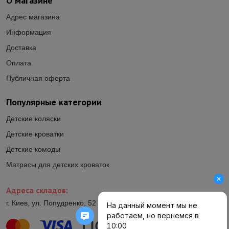
О магазине
Адрес магазина
Информация
Доставка
Оплата
Публичная оферта
Популярные категории
Детские коляски
Детские кроватки
Детские комоды
Матрасы для детских кроваток
Адреса складов:
г. Киев, ул. Попудренко, 52 (ул.Гетьмана Павла Полуботка, 52)