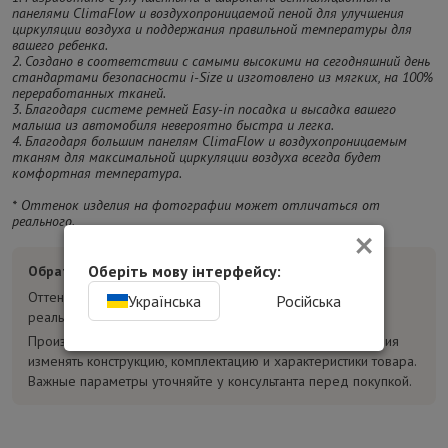
панелями ClimaFlow и воздухопроницаемой пеной для улучшения
циркуляции воздуха и поддержания правильной температуры для
вашего ребенка.
2. Создано в соответствии с самыми высокими на сегодняшний день
стандартами безопасности i-Size и изготовлено из мягких, на 100%
переработанных тканей.
3. Благодаря системе ремней Easy-in посадка и высадка вашего
малыша из автомобиля невероятно быстра и легка.
4. Благодаря большим панелям ClimaFlow и воздухопроницаемым
тканям для максимальной циркуляции воздуха всегда будет
комфортная температура.
* Оттенок изделия на фотографии может отличаться от
реального.
×
Оберіть мову інтерфейсу:
Обратите внимание:
Оттенок товара на фотографиях может отличаться от
Українська
Російська
реального.
Производитель может без предварительного уведомления
изменять конструкцию, комплектацию и характеристики товара.
Важные параметры уточняйте у консультанта перед покупкой.