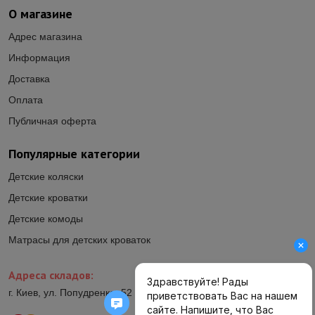
О магазине
Адрес магазина
Информация
Доставка
Оплата
Публичная оферта
Популярные категории
Детские коляски
Детские кроватки
Детские комоды
Матрасы для детских кроваток
Адреса складов:
г. Киев, ул. Попудренко, 52 (ул.Гетьмана Павла Полуботка, 52)