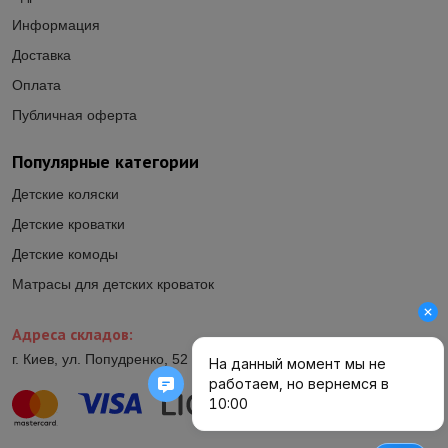
Информация
Доставка
Оплата
Публичная оферта
Популярные категории
Детские коляски
Детские кроватки
Детские комоды
Матрасы для детских кроваток
Адреса складов:
г. Киев, ул. Попудренко, 52 (ул.Гетьмана Павла Полуботка, 52)