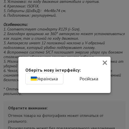
3. Установка: по ходу движения автомобиля и против.
4. Крепление: ISOFIX.
5. Габариты (ШхВхД): 44х48х74 см.
6. Подголовник: регулируемый.
Особенности:
1. Соответствует стандарту R129 (i-Size).
2. Благодаря вращению на 360° автокресло может устанавливаться
как лицом, так и спиной по ходу движения.
3. Автокресло имеет 12 положений наклона и V-образный
подголовник, который удобно поддерживает голову.
4. Встроенная система SICT поглощает энергию удара при боковом
×
столкновении, обеспечивая защиту вашего ребенка.
5. Мягкие эластичные боковые крылья защитят вашего ребенка от
ударной нагрузки.
Оберіть мову інтерфейсу:
6. Чехол, подходящий для стирки в стиральной машине, легко
снимается с автокресла без необходимости отсоединения ремней
Українська
Російська
безопасности.
* Оттенок изделия на фотографии может отличаться от
реального.
Обратите внимание:
Оттенок товара на фотографиях может отличаться от
реального.
Производитель может без предварительного уведомления