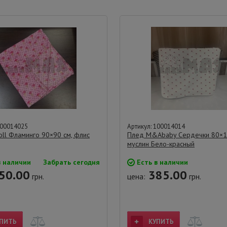
100014025
Артикул: 100014014
oll Фламинго 90×90 см, флис
Плед M&Ababy Сердечки 80×1
муслин Бело-красный
в наличии
Забрать сегодня
Есть в наличии
50.00
385.00
грн.
цена:
грн.
ПИТЬ
КУПИТЬ