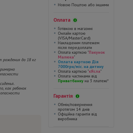
Новою Поштою або іншими
Оплата
Готівкою в магазині
Онлайн картою
(VISA/MasterCard)
Накладеним платежем
після передоплати
Оплата карткою "
Пакунок
Малюка
"
т рождения до 18 кг
Оплата карткою Дія
7000грн/міс. на дитину
примерно
Оплата карткою "
єЯсла
"
зопасности
Оплата частинами від
Приватбанку
на 3 платежі*
сиденья.
о, как ребенок
зопасности
Гарантія
Обмін/повернення
протягом 14 днів
Офіційна гарантія від
виробника