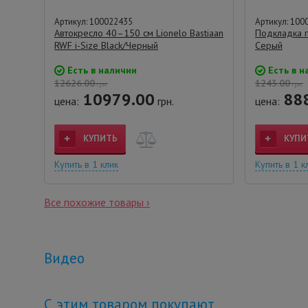
Артикул: 100022435
Артикул: 100
Автокресло 40–150 см Lionelo Bastiaan
Подкладка 
RWF i-Size Black/Черный
Серый
Есть в наличии
Есть в н
12626.00
1243.00
грн.
грн.
10979.00
888
цена:
грн.
цена:
КУПИТЬ
КУПИ
Купить в 1 клик
Купить в 1 к
Все похожие товары ›
Видео
С этим товаром покупают