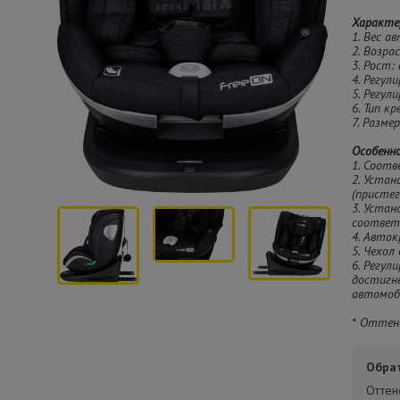
Характе
1. Вес ав
2. Возра
3. Рост:
4. Регул
5. Регул
6. Тип кр
7. Разме
Особенн
1. Соотв
2. Устан
(пристег
3. Устан
соответс
4. Авток
5. Чехол
6. Регул
достигн
автомоб
* Оттен
Обра
Оттен