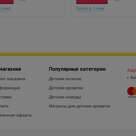
1 клик
Купить в 1 клик
магазине
Популярные категории
Адр
г. К
рес магазина
Детские коляски
формация
Детские кроватки
ставка
Детские комоды
лата
Матрасы для детских кроваток
бличная оферта