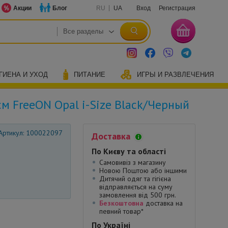
Акции
Блог
RU
UA
Вход
Регистрация
ГИЕНА И УХОД
ПИТАНИЕ
ИГРЫ И РАЗВЛЕЧЕНИЯ
м FreeON Opal i-Size Black/Черный
Артикул: 100022097
Доставка
По Києву та області
Самовивіз з магазину
Новою Поштою або іншими
Дитячий одяг та гігієна
відправляється на суму
замовлення від 500 грн.
Безкоштовна
доставка на
певний товар*
По Україні