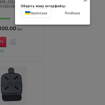
100–150 см Britax Römer
M 2025 Style Night Blue/
Оберіть мову інтерфейсу:
Українська
Російська
аличии
.
800.00
грн.
ТЬ
лик