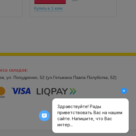
Купить в 1 клик
еса складов:
иев, ул. Попудренко, 52 (ул.Гетьмана Павла Полуботка, 52)