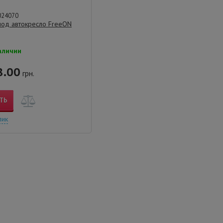
024070
под автокресло FreeON
аличии
.00
грн.
ТЬ
лик