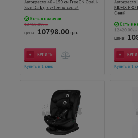
Автокресло 40–150 см FreeON Opal i-
Автокресло 
Size Dark grey/Темно-серый
KIDFIX PRO 
Синий
Есть в наличии
Есть в н
12418.00
грн.
10798.00
12420.00
грн
цена:
грн.
10
цена:
КУПИТЬ
КУПИ
Купить в 1 клик
Купить в 1 к