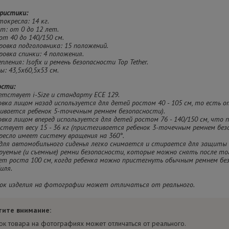
ристики:
токресла: 14 кг.
ст: от 0 до 12 лет.
 от 40 до 140/150 см.
ировка подголовника: 15 положений.
ировка спинки: 4 положения.
епления: Isofix и ремень безопасности Top Tether.
ры: 43,5х60,5х53 см.
ости:
етствует i-Size и стандарту ECE 129.
овка лицом назад используется для детей ростом 40 - 105 см, то есть о
ивается ребенок 5-точечным ремнем безопасности).
овка лицом вперед используется для детей ростом 76 - 140/150 см, что 
твует весу 15 - 36 кг (пристегивается ребенок 3-точечным ремнем бе
ресло имеет систему вращения на 360°.
 для автомобильного сиденья легко снимается и стирается для защиты 
ируемые (и съемные) ремни безопасности, которые можно снять после тог
ет роста 100 см, когда ребенка можно пристегнуть обычным ремнем бе
иля.
ок изделия на фотографии может отличаться от реального.
тите внимание:
ок товара на фотографиях может отличаться от реального.