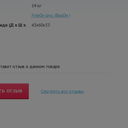
14 кг
FreeOn (рус. ФриОн )
иде (Д х Ш х
43x60x53
тавит отзыв о данном товаре.
ТЬ ОТЗЫВ
Смотреть все отзывы