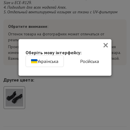
Size и ECE-R129.
4.
Подходит для всех моделей Anex.
5.
Отдельный вентилируемый козырек из ткани с UV-фильтром
Обратите внимание:
Оттенок товара на фотографиях может отличаться от
×
реального.
Производитель может без предварительного уведомления
Оберіть мову інтерфейсу:
изменять конструкцию, комплектацию и характеристики товара.
Важные параметры уточняйте у консультанта перед покупкой.
Українська
Російська
Другие цвета: