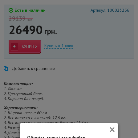
Есть в наличии
Артикул: 100023256
29139
грн.
26490
грн.
Купить в 1 клик
КУПИТЬ
Добавить к сравнению
Комплектация:
1. Люлька.
2. Прогулочный блок.
3. Корзина для вещей.
Характеристики:
1. Ширина шасси: 60 см.
2. Вес коляски с люлькой: 12,6 кг.
3. Вес коляски с прогулочным блоком: 11,7 кг.
×
3. Размеры люльки (ДхШхГ): 78х32х21 см
4. Диаметр передних колес 18 дюймов, задних - 27 дюймов.
Оберіть мову інтерфейсу:
5. Габариты (Д*Ш*В): 110*60*90 см.