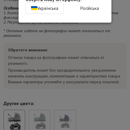
Українська
Російська
Особенности:
1. Колеса гелевые, передние поворотные на 360° с возможностью
фиксации.
2. Регулируемая ручка, обшитая экокожей.
* Оттенок изделия на фотографии может отличаться от
реального.
Обратите внимание:
Оттенок товара на фотографиях может отличаться от
реального.
Производитель может без предварительного уведомления
изменять конструкцию, комплектацию и характеристики товара.
Важные параметры уточняйте у консультанта перед покупкой.
Другие цвета: