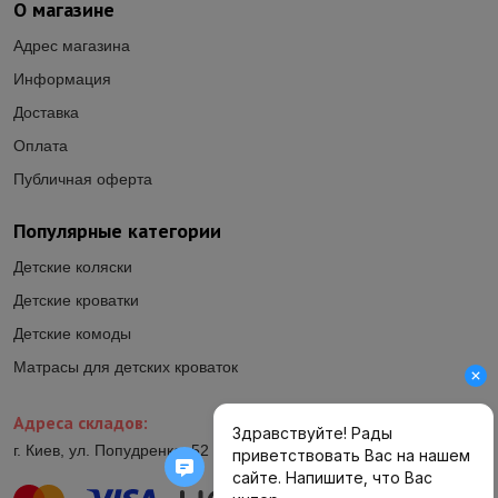
О магазине
Адрес магазина
Информация
Доставка
Оплата
Публичная оферта
Популярные категории
Детские коляски
Детские кроватки
Детские комоды
Матрасы для детских кроваток
Адреса складов:
г. Киев, ул. Попудренко, 52 (ул.Гетьмана Павла Полуботка, 52)