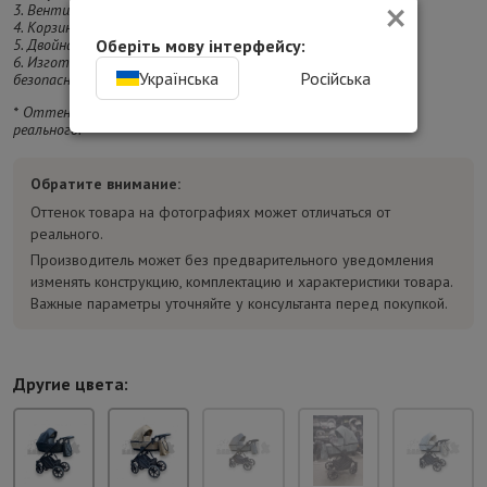
×
3. Вентиляция люльки и прогулочного блока.
4. Корзина для покупок закрывается на молнию.
Оберіть мову інтерфейсу:
5. Двойная амортизация.
6. Изготовлена в соответствии с европейским стандартом
Українська
Російська
безопасности EN1888:2012.
* Оттенок изделия на фотографии может отличаться от
реального.
Обратите внимание:
Оттенок товара на фотографиях может отличаться от
реального.
Производитель может без предварительного уведомления
изменять конструкцию, комплектацию и характеристики товара.
Важные параметры уточняйте у консультанта перед покупкой.
Другие цвета: