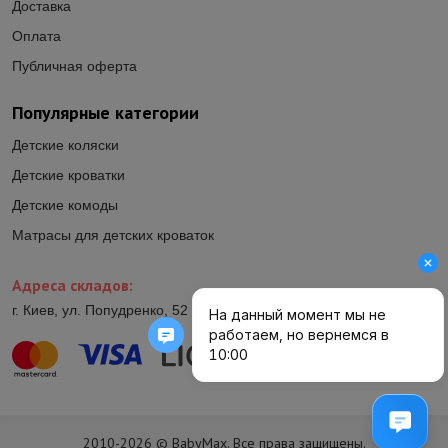
Доставка
Оплата
Публичная оферта
Популярные категории
Детские коляски
Детские кроватки
Детские комоды
Матрасы для детских кроваток
Адреса складов:
г. Киев, ул. Попудренко, 52 (ул.Гетьмана Павла Полуботка, 52)
2010-2026 © BabyMax. Все права защищены.