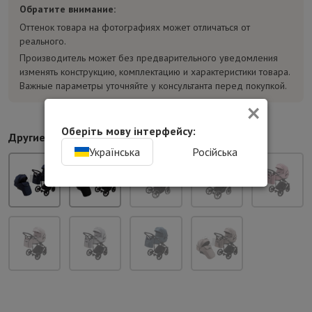
Обратите внимание:
Оттенок товара на фотографиях может отличаться от
реального.
Производитель может без предварительного уведомления
изменять конструкцию, комплектацию и характеристики товара.
Важные параметры уточняйте у консультанта перед покупкой.
×
Оберіть мову інтерфейсу:
Другие цвета:
Українська
Російська