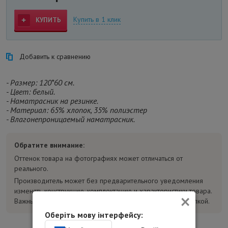
Купить в 1 клик
КУПИТЬ
Добавить к сравнению
- Размер: 120*60 см.
- Цвет: белый.
- Наматрасник на резинке.
- Материал: 65% хлопок, 35% полиэстер
- Влагонепроницаемый наматрасник.
Обратите внимание:
Оттенок товара на фотографиях может отличаться от
реального.
Производитель может без предварительного уведомления
изменять конструкцию, комплектацию и характеристики товара.
×
Важные параметры уточняйте у консультанта перед покупкой.
Оберіть мову інтерфейсу: