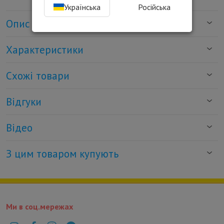
Українська
Російська
Опис
Характеристики
Схожі товари
Відгуки
Відео
З цим товаром купують
Ми в соц.мережах