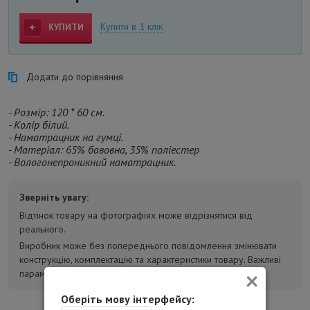
Купити в 1 клік
КУПИТИ
Додати до порівняння
- Розмір: 120 * 60 см.
- Колір білий.
- Наматрацник на гумці.
- Матеріал: 65% бавовна, 35% поліестер
- Вологонепроникний наматрацник.
Зверніть увагу:
Відтінок товару на фотографіях може відрізнятися від
реального.
Виробник може без попереднього повідомлення змінювати
конструкцію, комплектацію та характеристики товару. Важливі
×
параметри уточнюйте у консультанта перед покупкою.
Оберіть мову інтерфейсу: