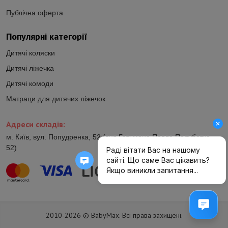
Публічна оферта
Популярні категорії
Дитячі коляски
Дитячі ліжечка
Дитячі комоди
Матраци для дитячих ліжечок
Адреси складів:
м. Київ, вул. Попудренка, 52 (вул.Гетьмана Павла Полуботка,
52)
2010-2026 © BabyMax. Всі права захищені.