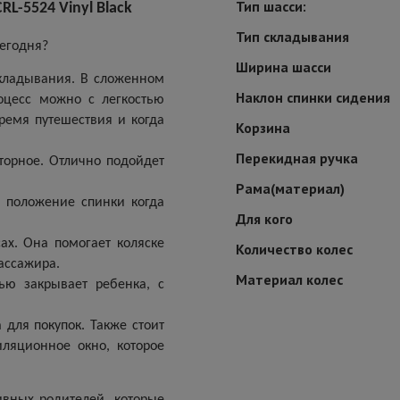
Тип шасси:
RL-5524 Vinyl Black
Тип складывания
сегодня?
Ширина шасси
кладывания. В сложенном
Наклон спинки сидения
оцесс можно с легкостью
время путешествия и когда
Корзина
Перекидная ручка
торное. Отлично подойдет
Рама(материал)
е положение спинки когда
Для кого
сах. Она помогает коляске
Количество колес
ассажира.
Материал колес
ью закрывает ребенка, с
для покупок. Также стоит
ляционное окно, которое
ивных родителей, которые