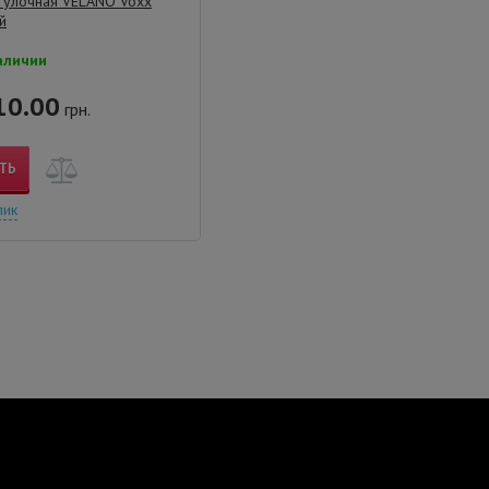
гулочная VELANO Voxx
й
аличии
10.00
грн.
ТЬ
лик