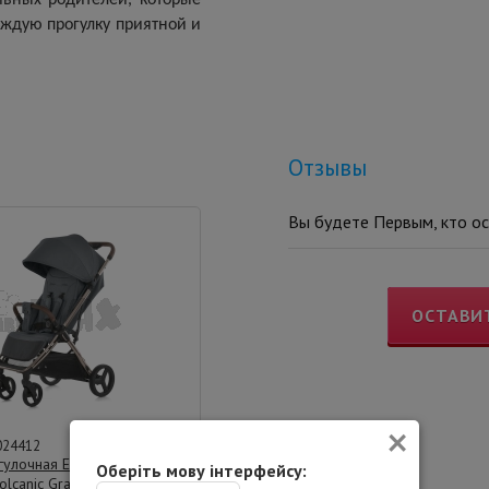
аждую прогулку приятной и
Отзывы
Вы будете Первым, кто ос
ОСТАВИ
×
024412
гулочная El Camino ME
Оберіть мову інтерфейсу:
olcanic Gray/Серый