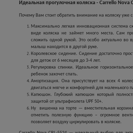
Идеальная прогулочная коляска - Carrello Nova C
Почему Вам стоит обратить внимание на коляску уже 
Максимально легкая инновационная система с
виде коляска не займет много места. Сам пр
сложить одной рукой. Это особо актуально во 
малыш находится в другой руке.
Королевское сидение. Сидение достаточно прос
для деток от 6 месяцев до 3-4 лет.
Регулировка спинки. Идеальное горизонтально
ребенок захочет спать.
Амортизация. Она присутствует на всех 4 коле
двигаться мягче и комфортней для маленького п
Капюшон. Глубокий капюшон который полност
защитой от ультрафиолета UPF 50+.
Ну вишенка на торте — вместительная корзина 
отметить полезную функцию – огромное венти
позволяет воздуху циркулировать в коляске.
Carrello Nova CRL-5524 — идеальный выбор для акт