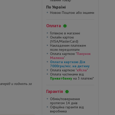
певний товар*
По Україні
Новою Поштою або іншими
Оплата
Готівкою в магазині
Онлайн картою
(VISA/MasterCard)
Накладеним платежем
після передоплати
Оплата карткою "
Пакунок
Малюка
"
Оплата карткою Дія
7000грн/міс. на дитину
Оплата карткою "
єЯсла
"
Оплата частинами від
Приватбанку
на 3 платежі*
вперёд и поднять за
Гарантія
Обмін/повернення
протягом 14 днів
Офіційна гарантія від
виробника