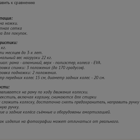
вить к сравнению
тация:
 на ножки.
итная сетка
на для покупок.
ристики:
 кг.
ти месяцев до 3-х лет.
мальный вес нагрузки 22 кг.
иал: рама - алюминий, верх - полиэстер, колеса - EVA.
ировка спинки: 3 положения (до 170 градусов).
ировка подножки: 2 положения.
тр передних колес 15 см, диаметр задних колес - 20 см.
задних - 24 см.
ости:
авливается на раму по ходу движения коляски.
текстиль, включая корзину, снимаются для стирки
 сложить коляску, достаточно снять предохранитель, направить ручку 
ную ручку.
ние и задние колёса съёмные и оборудованы амортизацией.
ок изделия на фотографии может отличаться от реального.