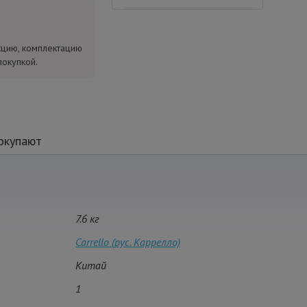
кцию, комплектацию
покупкой.
окупают
7.6 кг
Carrello (рус. Каррелло)
Китай
1