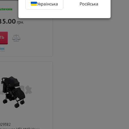
Українська
Російська
аличии
85.00
грн.
ТЬ
лик
029382