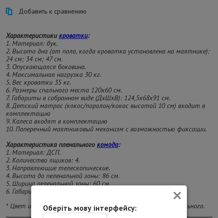
Добавить к сравнению
Характеристики
кроватки
:
1. Материал: бук.
2. Высота дна (от пола, когда кроватка установлена на маятнике):
24 см; 34 см; 47 см.
3. Опускающаяся боковина.
4. Максимальная нагрузка 30 кг.
5. Вес кроватки 35 кг.
6. Размеры спального места 120х60 см.
7. Габариты в собранном виде (ДхШхВ): 124,5х68х91 см.
8. Детский матрас (кокос/поролон/кокос высотой 10 см) входит в
комплектацию
9. Колеса входят в комплектацию
10. Поперечный маятниковый механизм с возможностью фиксации.
Характеристика пленального
комода
:
1. Материал: ДСП.
2. Количество ящиков: 4.
3. Направляющие телескопические.
4. Высота до пеленальной зоны: 86 см.
5. Ширина пеленальной зоны: 60 см.
×
6. Габариты в собранном состоянии (ВхШхГ): 95х80х42 см.
* Цвет изделия на фотографии может отличаться от реального.
Оберіть мову інтерфейсу: