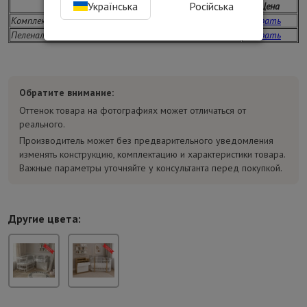
Українська
Російська
Дополнительные опции
Цена
Комплект постельного белья 120х60 см
Выбрать
Пеленальный матрас
Выбрать
Обратите внимание:
Оттенок товара на фотографиях может отличаться от
реального.
Производитель может без предварительного уведомления
изменять конструкцию, комплектацию и характеристики товара.
Важные параметры уточняйте у консультанта перед покупкой.
Другие цвета: